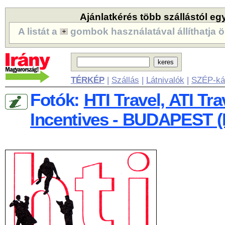
Ajánlatkérés több szállástól eg
A listát a
gombok használatával állíthatja ö
TÉRKÉP
|
Szállás
|
Látnivalók
|
SZÉP-ká
Fotók:
HTI Travel, ATI Tra
Incentives - BUDAPEST (II