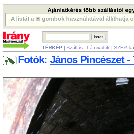
Ajánlatkérés több szállástól eg
A listát a
gombok használatával állíthatja ö
TÉRKÉP
|
Szállás
|
Látnivalók
|
SZÉP-ká
Fotók:
János Pincészet - 