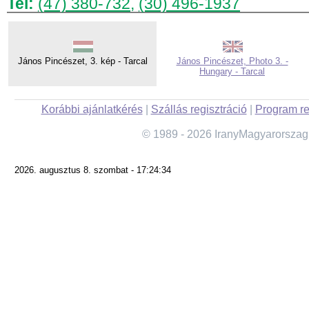
Tel:
(47) 380-732
,
(30) 496-1937
János Pincészet, 3. kép - Tarcal
János Pincészet, Photo 3. -
Hungary - Tarcal
Korábbi ajánlatkérés
|
Szállás regisztráció
|
Program re
© 1989 - 2026 IranyMagyarorszag
2026. augusztus 8. szombat - 17:24:34