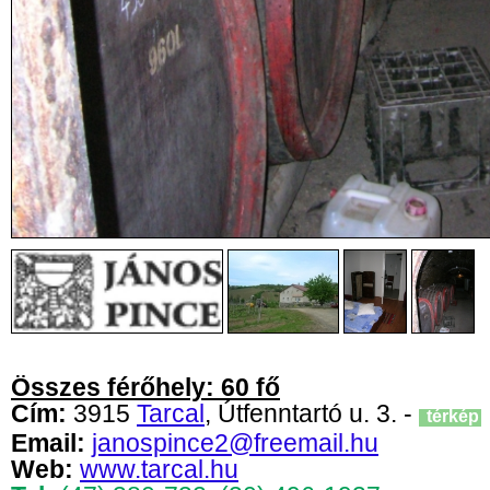
Összes férőhely: 60 fő
Cím:
3915
Tarcal
, Útfenntartó u. 3. -
térkép
Email:
janospince2@freemail.hu
Web:
www.tarcal.hu