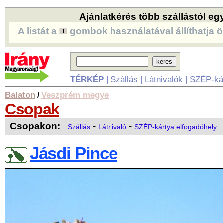
Ajánlatkérés több szállástól eg
A listát a
gombok használatával állíthatja ö
TÉRKÉP
|
Szállás
|
Látnivalók
|
SZÉP-ká
Balaton
Veszprém megye
/
Csopak
Csopakon:
-
-
Szállás
Látnivaló
SZÉP-kártya elfogadóhely
Jásdi Pince