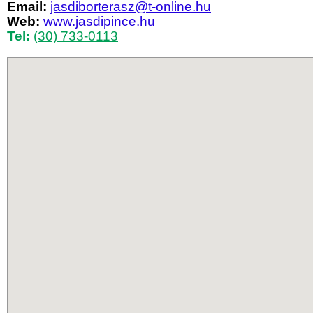
Email:
jasdiborterasz@t-online.hu
Web:
www.jasdipince.hu
Tel:
(30) 733-0113