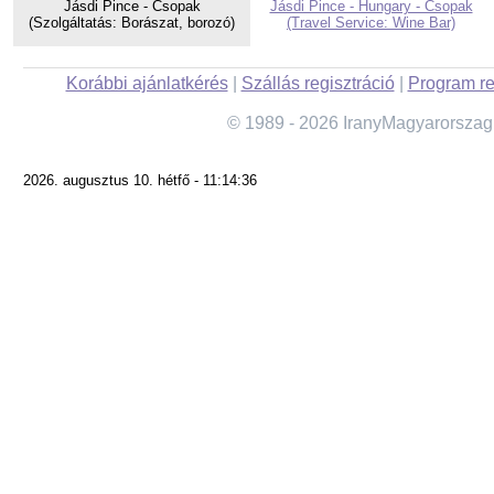
Jásdi Pince - Csopak
Jásdi Pince - Hungary - Csopak
(Szolgáltatás: Borászat, borozó)
(Travel Service: Wine Bar)
Korábbi ajánlatkérés
|
Szállás regisztráció
|
Program re
© 1989 - 2026 IranyMagyarorszag
2026. augusztus 10. hétfő - 11:14:36