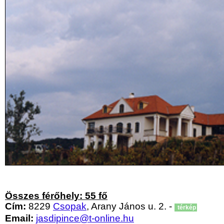
Összes férőhely: 55 fő
Cím:
8229
Csopak
, Arany János u. 2. -
térkép
Email:
jasdipince@t-online.hu