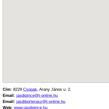
Cím:
8229
Csopak
, Arany János u. 2.
Email:
jasdipince@t-online.hu
Email:
jasdiborterasz@t-online.hu
Web:
www.jasdipince.hu