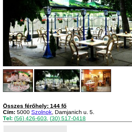
Összes férőhely: 144 fő
Cím:
5000
Szolnok
, Damjanich u. 5.
Tel:
(56) 426-603
,
(30) 517-0418