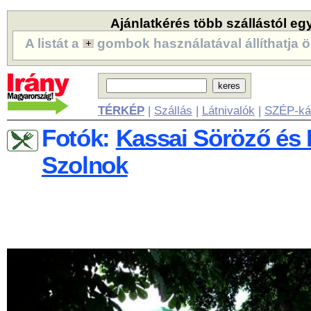
Ajánlatkérés több szállástól eg
A listát a
gombok használatával állíthatja ö
TÉRKÉP
|
Szállás
|
Látnivalók
|
SZÉP-ká
Fotók:
Kassai Söröző és 
Szolnok