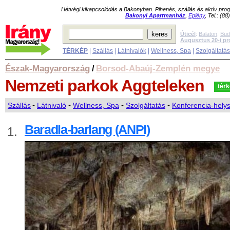
Hétvégi kikapcsolódás a Bakonyban. Pihenés, szállás és aktív pr
Bakonyi Apartmanház
,
Eplény
, Tel.: (8
Úticél
:
Balaton
,
Bud
Augusztus 20-i p
TÉRKÉP
|
Szállás
|
Látnivalók
|
Wellness, Spa
|
Szolgáltatá
Észak-Magyarország
Borsod-Abaúj-Zemplén megye
/
Nemzeti parkok
Aggteleken
tér
Szállás
-
Látnivaló
-
Wellness, Spa
-
Szolgáltatás
-
Konferencia-hely
Baradla-barlang (ANPI)
1.