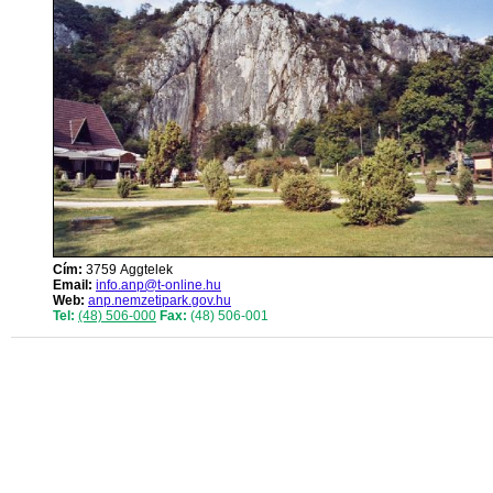
Cím:
3759 Aggtelek
Email:
info.anp@t-online.hu
Web:
anp.nemzetipark.gov.hu
Tel:
(48) 506-000
Fax:
(48) 506-001