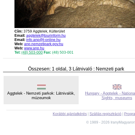
Cím:
3759 Aggtelek, Külterület
Email:
aggtelek@tourinform.hu
Email:
info.anp@t-online.hu
Web:
anp.nemzetipark.gov.hu
Web:
www.anp.hu
Tel:
(48) 503-000
Fax:
(48) 503-001
Összesen: 1 oldal, 3 Látnivaló : Nemzeti park
Aggtelek - Nemzeti parkok: Látnivalók,
Hungary - Aggtelek - Nationa
múzeumok
Sights, museums
Korábbi ajánlatkérés
|
Szállás regisztráció
|
Progra
© 1989 - 2026 IranyMagyaror