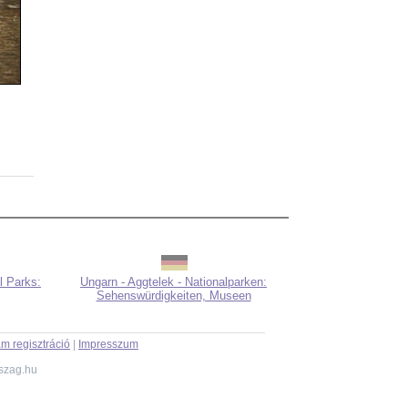
l Parks:
Ungarn - Aggtelek - Nationalparken:
Sehenswürdigkeiten, Museen
m regisztráció
|
Impresszum
szag.hu