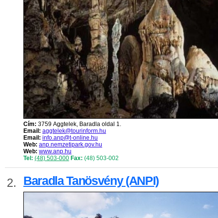
Cím:
3759 Aggtelek, Baradla oldal 1.
Email:
aggtelek@tourinform.hu
Email:
info.anp@t-online.hu
Web:
anp.nemzetipark.gov.hu
Web:
www.anp.hu
Tel:
(48) 503-000
Fax:
(48) 503-002
Baradla Tanösvény (ANPI)
2.