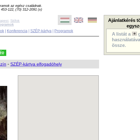
ogramok az egész családnak.
8) 453-122, (70) 312-2091 (x)
Ajánlatkérés t
apest
,
Siófok
rogramok
egysz
sok
|
Konferencia
|
SZÉP-kártya
|
Programok
A listát a
használatával
össze.
kép
szín
-
SZÉP-kártya elfogadóhely