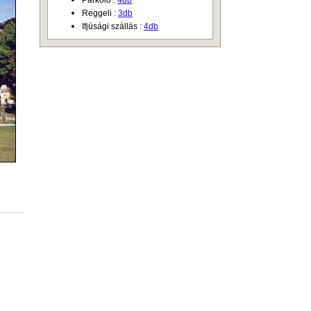
Parkoló :
4db
Reggeli :
3db
Ifjúsági szállás :
4db