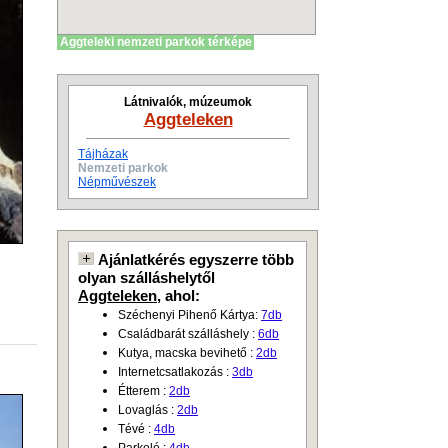
Aggteleki nemzeti parkok térképe
Látnivalók, múzeumok
Aggteleken
Tájházak
Nemzeti parkok
Népművészek
Ajánlatkérés egyszerre több
olyan szálláshelytől
Aggteleken
, ahol:
Széchenyi Pihenő Kártya:
7db
Családbarát szálláshely :
6db
Kutya, macska bevihető :
2db
Internetcsatlakozás :
3db
Étterem :
2db
Lovaglás :
2db
Tévé :
4db