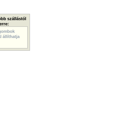
öbb szállástól
erre:
gombok
 állíthatja