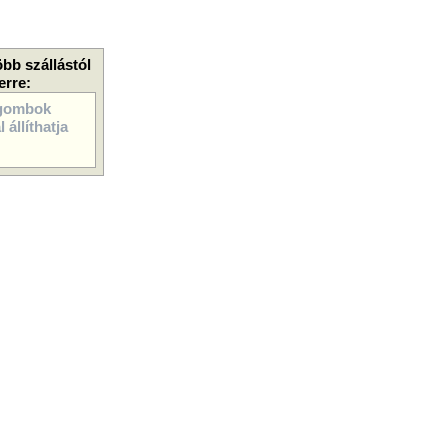
öbb szállástól
erre:
gombok
 állíthatja