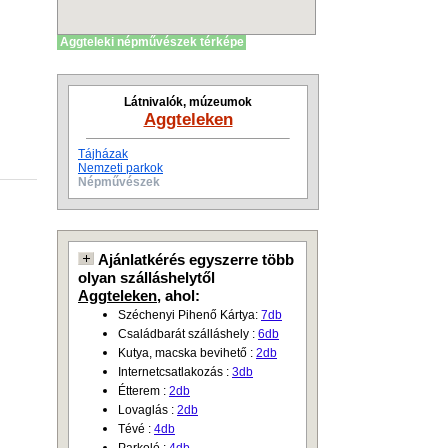
Aggteleki népművészek térképe
Látnivalók, múzeumok
Aggteleken
Tájházak
Nemzeti parkok
Népművészek
Ajánlatkérés egyszerre több
olyan szálláshelytől
Aggteleken
, ahol:
Széchenyi Pihenő Kártya:
7db
Családbarát szálláshely :
6db
Kutya, macska bevihető :
2db
Internetcsatlakozás :
3db
Étterem :
2db
Lovaglás :
2db
Tévé :
4db