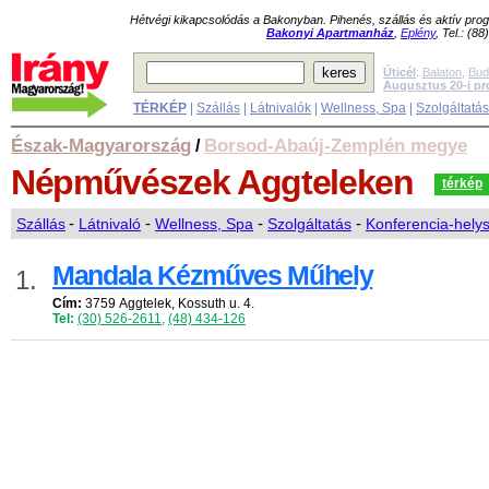
Hétvégi kikapcsolódás a Bakonyban. Pihenés, szállás és aktív pr
Bakonyi Apartmanház
,
Eplény
, Tel.: (8
Úticél
:
Balaton
,
Bud
Augusztus 20-i p
TÉRKÉP
|
Szállás
|
Látnivalók
|
Wellness, Spa
|
Szolgáltatá
Észak-Magyarország
Borsod-Abaúj-Zemplén megye
/
Népművészek
Aggteleken
térkép
Szállás
-
Látnivaló
-
Wellness, Spa
-
Szolgáltatás
-
Konferencia-hely
Mandala Kézműves Műhely
1.
Cím:
3759 Aggtelek, Kossuth u. 4.
Tel:
(30) 526-2611
,
(48) 434-126