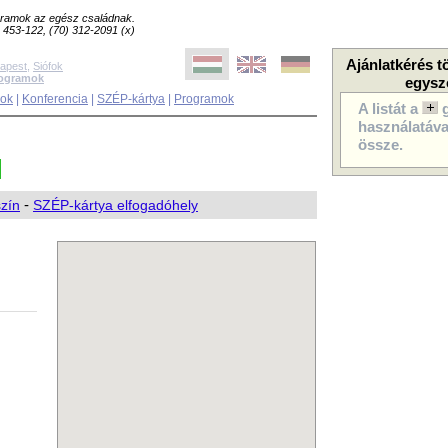
ogramok az egész családnak.
8) 453-122, (70) 312-2091 (x)
Ajánlatkérés t
apest
,
Siófok
rogramok
egysz
sok
|
Konferencia
|
SZÉP-kártya
|
Programok
A listát a
használatával
össze.
szín
-
SZÉP-kártya elfogadóhely