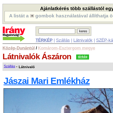
Ajánlatkérés több szállástól eg
A listát a
gombok használatával állíthatja ö
TÉRKÉP
|
Szállás
|
Látnivalók
|
SZÉP-ká
Közép-Dunántúl
Komárom-Esztergom megye
/
Látnivalók
Ászáron
térkép
-
Szállás
Látnivaló
Jászai Mari Emlékház