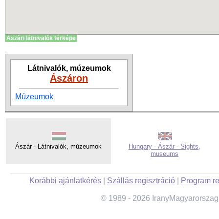
Ászári látnivalók térképe
Látnivalók, múzeumok
Ászáron
Múzeumok
Ászár - Látnivalók, múzeumok
Hungary - Ászár - Sights,
museums
Korábbi ajánlatkérés
|
Szállás regisztráció
|
Program re
© 1989 - 2026 IranyMagyarorszag