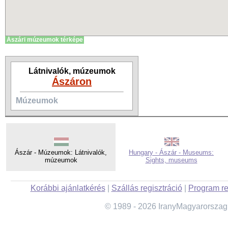
Ászári múzeumok térképe
Látnivalók, múzeumok
Ászáron
Múzeumok
Ászár - Múzeumok: Látnivalók,
Hungary - Ászár - Museums:
múzeumok
Sights, museums
Korábbi ajánlatkérés
|
Szállás regisztráció
|
Program re
© 1989 - 2026 IranyMagyarorszag