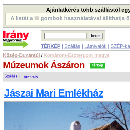
Ajánlatkérés több szállástól eg
A listát a
gombok használatával állíthatja ö
TÉRKÉP
|
Szállás
|
Látnivalók
|
SZÉP-ká
Közép-Dunántúl
Komárom-Esztergom megye
/
Múzeumok
Ászáron
térkép
-
Szállás
Látnivaló
Jászai Mari Emlékház