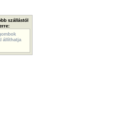
öbb szállástól
erre:
gombok
 állíthatja