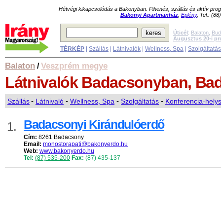
Hétvégi kikapcsolódás a Bakonyban. Pihenés, szállás és aktív pr
Bakonyi Apartmanház
,
Eplény
, Tel.: (8
Úticél
:
Balaton
,
Bud
Augusztus 20-i p
TÉRKÉP
|
Szállás
|
Látnivalók
|
Wellness, Spa
|
Szolgáltatá
Balaton
Veszprém megye
/
Látnivalók
Badacsonyban, Ba
Szállás
-
Látnivaló
-
Wellness, Spa
-
Szolgáltatás
-
Konferencia-hely
Badacsonyi Kirándulóerdő
1.
Cím:
8261 Badacsony
Email:
monostorapati@bakonyerdo.hu
Web:
www.bakonyerdo.hu
Tel:
(87) 535-200
Fax:
(87) 435-137