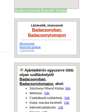
Badacsonytomaji látnivalók térképe
Látnivalók, múzeumok
Badacsonyban,
Badacsonytomajon
Múzeumok
Nemzeti parkok
Látnivalók
Ajánlatkérés egyszerre több
olyan szálláshelytől
Badacsonyban,
Badacsonytomajon
, ahol:
Széchenyi Pihenő Kártya:
9db
Wellness :
5db
Családbarát szálláshely :
6db
Kutya, macska bevihető :
1db
Internetcsatlakozás :
1db