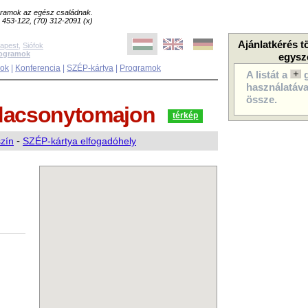
ogramok az egész családnak.
8) 453-122, (70) 312-2091 (x)
Ajánlatkérés t
apest
,
Siófok
rogramok
egysz
sok
|
Konferencia
|
SZÉP-kártya
|
Programok
A listát a
használatával
össze.
dacsonytomajon
térkép
szín
-
SZÉP-kártya elfogadóhely