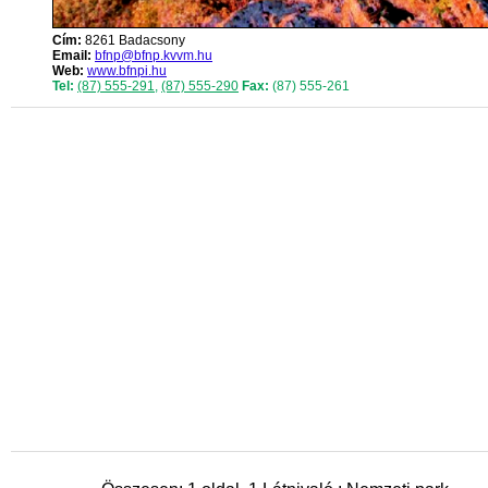
Cím:
8261 Badacsony
Email:
bfnp@bfnp.kvvm.hu
Web:
www.bfnpi.hu
Tel:
(87) 555-291
,
(87) 555-290
Fax:
(87) 555-261