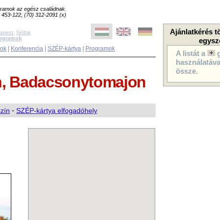
ogramok az egész családnak.
8) 453-122, (70) 312-2091 (x)
Ajánlatkérés t
apest
,
Siófok
rogramok
egysz
sok
|
Konferencia
|
SZÉP-kártya
|
Programok
A listát a
használatával
össze.
, Badacsonytomajon
szín
-
SZÉP-kártya elfogadóhely