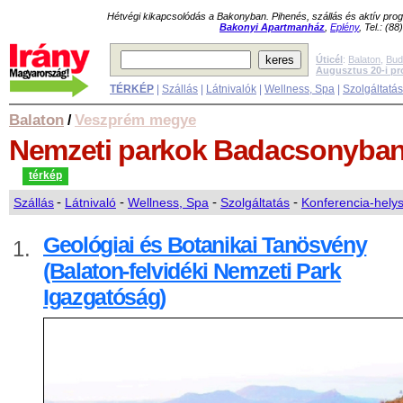
Hétvégi kikapcsolódás a Bakonyban. Pihenés, szállás és aktív pr
Bakonyi Apartmanház
,
Eplény
, Tel.: (8
Úticél
:
Balaton
,
Bud
Augusztus 20-i p
TÉRKÉP
|
Szállás
|
Látnivalók
|
Wellness, Spa
|
Szolgáltatá
Balaton
Veszprém megye
/
Nemzeti parkok
Badacsonyban
térkép
Szállás
-
Látnivaló
-
Wellness, Spa
-
Szolgáltatás
-
Konferencia-hely
Geológiai és Botanikai Tanösvény
1.
(Balaton-felvidéki Nemzeti Park
Igazgatóság)