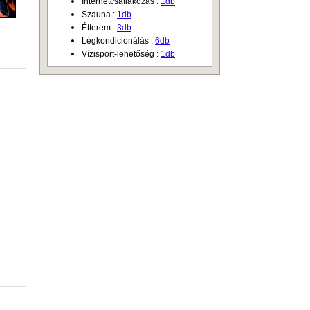
Internetcsatlakozás :
1db
Szauna :
1db
Étterem :
3db
Légkondicionálás :
6db
Vízisport-lehetőség :
1db