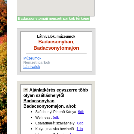
Badacsonytomaji nemzeti parkok térképe
Látnivalók, múzeumok
Badacsonyban,
Badacsonytomajon
Múzeumok
Nemzeti parkok
Látnivalók
Ajánlatkérés egyszerre több
olyan szálláshelytől
Badacsonyban,
Badacsonytomajon
, ahol:
Széchenyi Pihenő Kártya:
9db
Wellness :
5db
Családbarát szálláshely :
6db
Kutya, macska bevihető :
1db