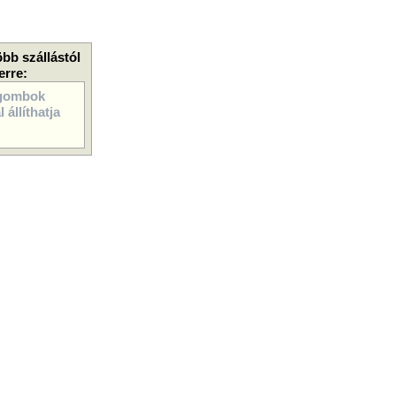
öbb szállástól
erre:
gombok
 állíthatja