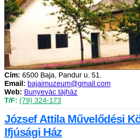
Cím:
6500 Baja, Pandur u. 51.
Email:
bajaimuzeum@gmail.com
Web:
Bunyevác tájház
T/F:
(79) 324-173
József Attila Művelődési K
Ifjúsági Ház