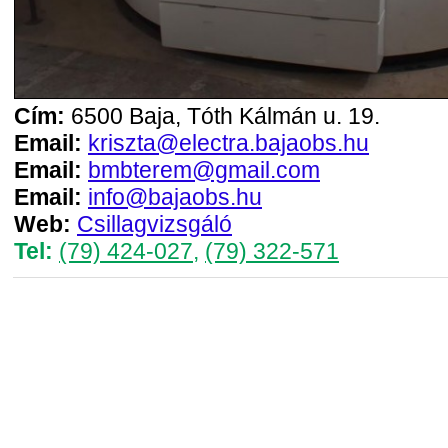
Cím:
6500 Baja, Tóth Kálmán u. 19.
Email:
kriszta@electra.bajaobs.hu
Email:
bmbterem@gmail.com
Email:
info@bajaobs.hu
Web:
Csillagvizsgáló
Tel:
(79) 424-027
,
(79) 322-571