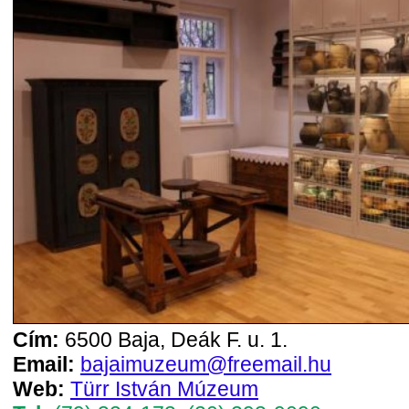
Cím:
6500 Baja, Deák F. u. 1.
Email:
bajaimuzeum@freemail.hu
Web:
Türr István Múzeum