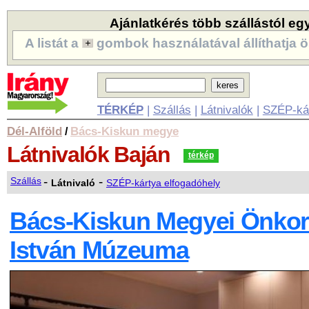
Ajánlatkérés több szállástól eg
A listát a
gombok használatával állíthatja ö
TÉRKÉP
|
Szállás
|
Látnivalók
|
SZÉP-ká
Dél-Alföld
Bács-Kiskun megye
/
Látnivalók
Baján
térkép
-
-
Szállás
Látnivaló
SZÉP-kártya elfogadóhely
Bács-Kiskun Megyei Önkor
István Múzeuma