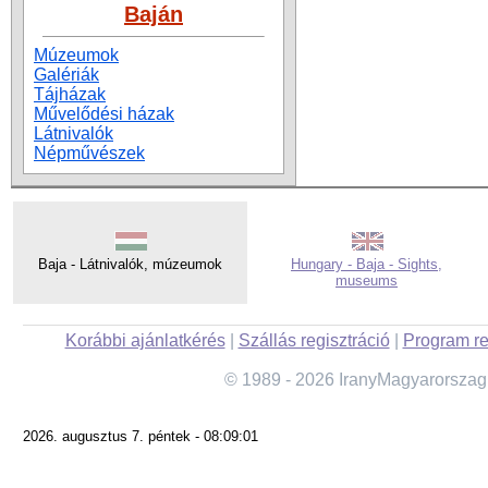
Baján
Múzeumok
Galériák
Tájházak
Művelődési házak
Látnivalók
Népművészek
Baja - Látnivalók, múzeumok
Hungary - Baja - Sights,
museums
Korábbi ajánlatkérés
|
Szállás regisztráció
|
Program re
© 1989 - 2026 IranyMagyarorszag
2026. augusztus 7. péntek - 08:09:01