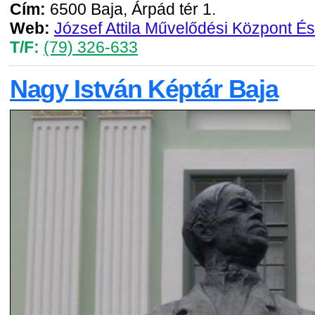
Cím:
6500 Baja, Árpád tér 1.
Web:
József Attila Művelődési Központ És
T/F:
(79) 326-633
Nagy István Képtár Baja