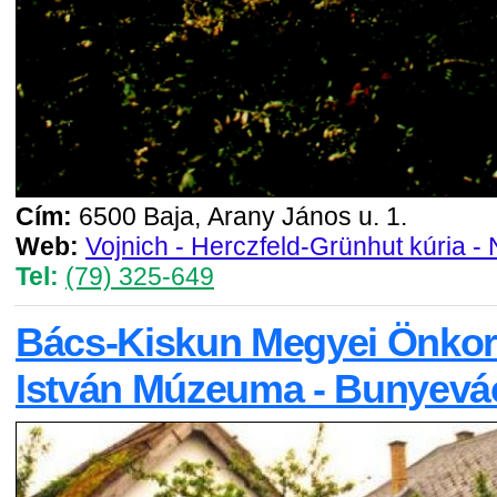
Cím:
6500 Baja, Arany János u. 1.
Web:
Vojnich - Herczfeld-Grünhut kúria -
Tel:
(79) 325-649
Bács-Kiskun Megyei Önkor
István Múzeuma - Bunyevá