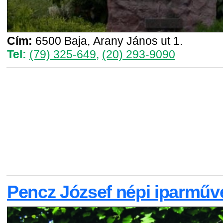
Cím:
6500 Baja, Arany János ut 1.
Tel:
(79) 325-649
,
(20) 293-9090
Pencz József népi iparműv