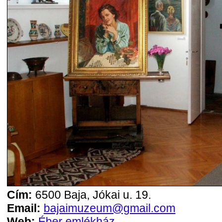
Cím:
6500 Baja, Jókai u. 19.
Email:
bajaimuzeum@gmail.com
Web:
Éber emlékház