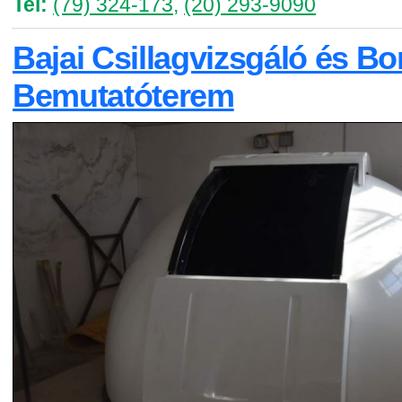
Tel:
(79) 324-173
,
(20) 293-9090
Bajai Csillagvizsgáló és B
Bemutatóterem