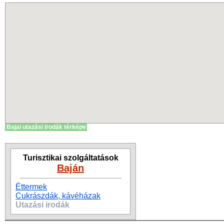
Bajai utazási irodák térképe
Turisztikai szolgáltatások
Baján
Éttermek
Cukrászdák, kávéházak
Utazási irodák