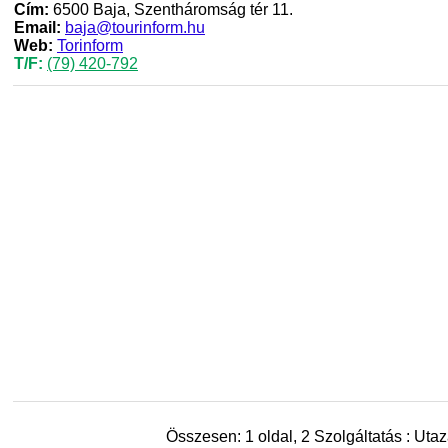
Cím:
6500 Baja, Szentháromság tér 11.
Email:
baja@tourinform.hu
Web:
Torinform
T/F:
(79) 420-792
Összesen: 1 oldal, 2 Szolgáltatás : Utaz