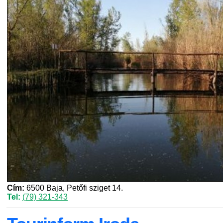
Cím:
6500 Baja, Petőfi sziget 14.
Tel:
(79) 321-343