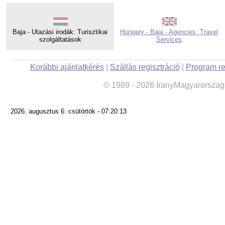
Baja - Utazási irodák: Turisztikai
Hungary - Baja - Agencies: Travel
szolgáltatások
Services
Korábbi ajánlatkérés
|
Szállás regisztráció
|
Program re
© 1989 - 2026 IranyMagyarorszag
2026. augusztus 6. csütörtök - 07:20:13