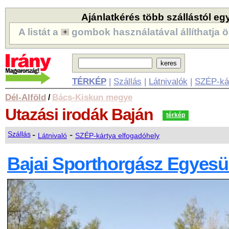
Ajánlatkérés több szállástól eg
A listát a
gombok használatával állíthatja ö
TÉRKÉP
|
Szállás
|
Látnivalók
|
SZÉP-ká
Dél-Alföld
Bács-Kiskun megye
/
Utazási irodák
Baján
térkép
-
-
Szállás
Látnivaló
SZÉP-kártya elfogadóhely
Bajai Sporthorgász Egyesü