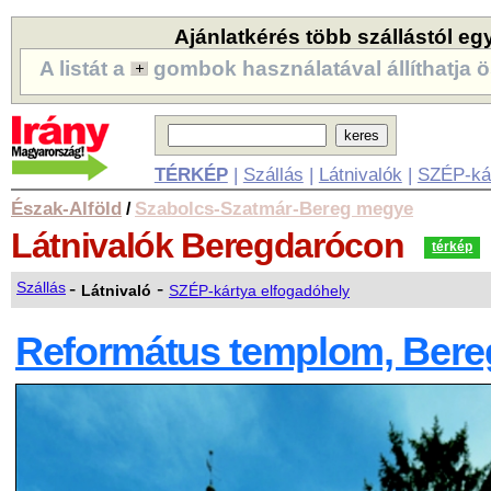
Ajánlatkérés több szállástól eg
A listát a
gombok használatával állíthatja ö
TÉRKÉP
|
Szállás
|
Látnivalók
|
SZÉP-ká
Észak-Alföld
Szabolcs-Szatmár-Bereg megye
/
Látnivalók
Beregdarócon
térkép
-
-
Szállás
Látnivaló
SZÉP-kártya elfogadóhely
Református templom, Bere