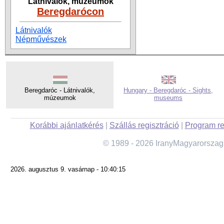
Látnivalók, múzeumok
Beregdarócon
Látnivalók
Népművészek
Beregdaróc - Látnivalók,
Hungary - Beregdaróc - Sights,
múzeumok
museums
Korábbi ajánlatkérés
|
Szállás regisztráció
|
Program re
© 1989 - 2026 IranyMagyarorszag
2026. augusztus 9. vasárnap - 10:40:15