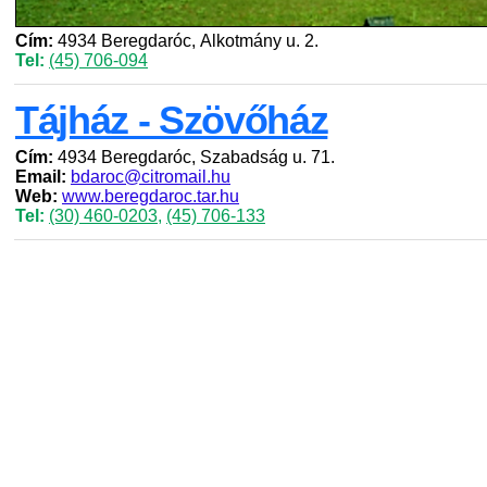
Cím:
4934 Beregdaróc, Alkotmány u. 2.
Tel:
(45) 706-094
Tájház - Szövőház
Cím:
4934 Beregdaróc, Szabadság u. 71.
Email:
bdaroc@citromail.hu
Web:
www.beregdaroc.tar.hu
Tel:
(30) 460-0203
,
(45) 706-133