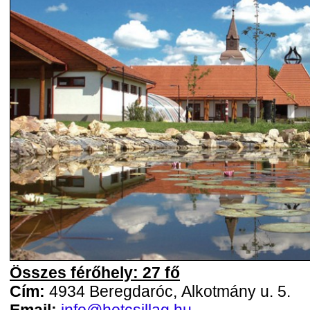
Összes férőhely: 27 fő
Cím:
4934 Beregdaróc, Alkotmány u. 5.
Email:
info@hetcsillag.hu