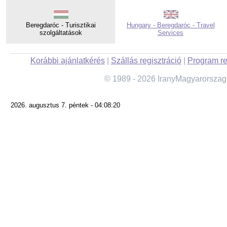
Beregdaróc - Turisztikai
Hungary - Beregdaróc - Travel
szolgáltatások
Services
Korábbi ajánlatkérés
|
Szállás regisztráció
|
Program re
© 1989 - 2026 IranyMagyarorszag
2026. augusztus 7. péntek - 04:08:20