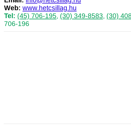
Web:
www.hetcsillag.hu
Tel:
(45) 706-195
,
(30) 349-8583
,
(30) 40
706-196