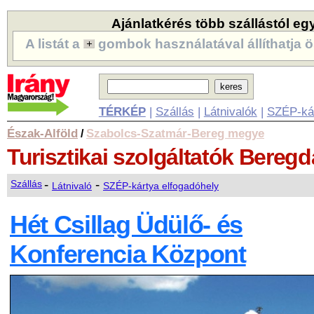
Ajánlatkérés több szállástól eg
A listát a
gombok használatával állíthatja ö
TÉRKÉP
|
Szállás
|
Látnivalók
|
SZÉP-ká
Észak-Alföld
Szabolcs-Szatmár-Bereg megye
/
Turisztikai szolgáltatók
Beregd
-
-
Szállás
Látnivaló
SZÉP-kártya elfogadóhely
Hét Csillag Üdülő- és
Konferencia Központ