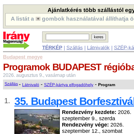
Ajánlatkérés több szállástól eg
A listát a
gombok használatával állíthatja ö
TÉRKÉP
|
Szállás
|
Látnivalók
|
SZÉP-ká
Budapest megye
Programok
BUDAPEST régiób
2026. augusztus 9., vasárnap után
-
-
-
Szállás
Látnivaló
SZÉP-kártya elfogadóhely
Program
35. Budapest Borfesztivá
1.
Rendezvény kezdete:
2026.
szeptember 9., szerda
Rendezvény vége:
2026.
szeptember 12., szombat