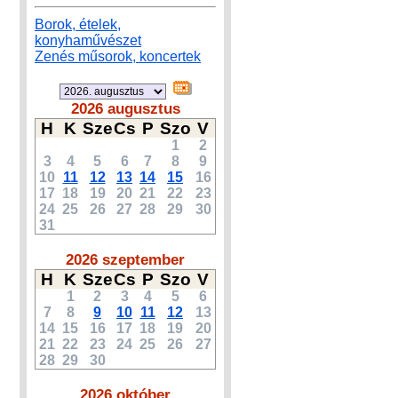
Borok, ételek,
konyhaművészet
Zenés műsorok, koncertek
2026 augusztus
H
K
Sze
Cs
P
Szo
V
1
2
3
4
5
6
7
8
9
10
11
12
13
14
15
16
17
18
19
20
21
22
23
24
25
26
27
28
29
30
31
2026 szeptember
H
K
Sze
Cs
P
Szo
V
1
2
3
4
5
6
7
8
9
10
11
12
13
14
15
16
17
18
19
20
21
22
23
24
25
26
27
28
29
30
2026 október