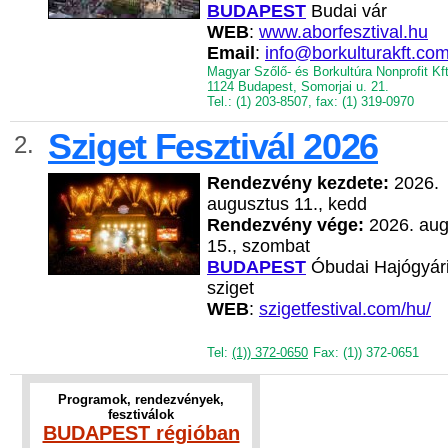
BUDAPEST
Budai vár
WEB
:
www.aborfesztival.hu
Email
:
info@borkulturakft.co
Magyar Szőlő- és Borkultúra Nonprofit Kft
1124 Budapest, Somorjai u. 21.
Tel.: (1) 203-8507, fax: (1) 319-0970
Sziget Fesztivál 2026
2.
Rendezvény kezdete:
2026.
augusztus 11., kedd
Rendezvény vége:
2026. aug
15., szombat
BUDAPEST
Óbudai Hajógyári
sziget
WEB
:
szigetfestival.com/hu/
Tel:
(1)) 372-0650
Fax: (1)) 372-0651
Programok, rendezvények,
fesztiválok
BUDAPEST régióban