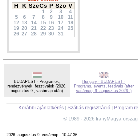
H
K
Sze
Cs
P
Szo
V
1
2
3
4
5
6
7
8
9
10
11
12
13
14
15
16
17
18
19
20
21
22
23
24
25
26
27
28
29
30
31
BUDAPEST - Programok,
Hungary - BUDAPEST -
rendezvények, fesztiválok (2026.
Programs, events, festivals (after
augusztus 9., vasárnap után)
vasárnap, 9. augusztus 2026. )
Korábbi ajánlatkérés
|
Szállás regisztráció
|
Program re
© 1989 - 2026 IranyMagyarorszag
2026. augusztus 9. vasárnap - 10:47:36