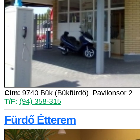
Cím:
9740 Bük (Bükfürdő), Pavilonsor 2.
T/F:
(94) 358-315
Fürdő Étterem