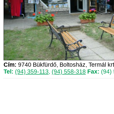
Cím:
9740 Bükfürdő, Boltosház, Termál krt
Tel:
(94) 359-113
,
(94) 558-318
Fax:
(94)