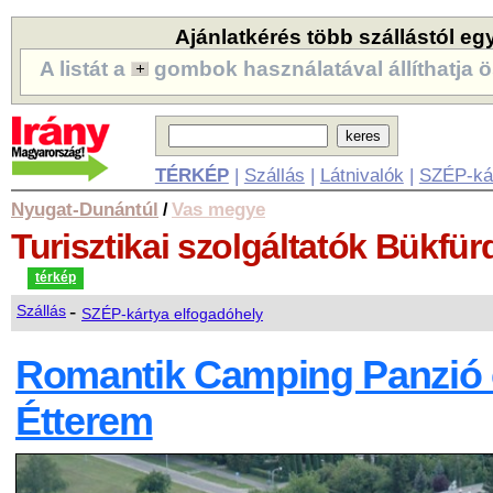
Ajánlatkérés több szállástól eg
A listát a
gombok használatával állíthatja ö
TÉRKÉP
|
Szállás
|
Látnivalók
|
SZÉP-ká
Nyugat-Dunántúl
Vas megye
/
Turisztikai szolgáltatók
Bükfür
térkép
-
Szállás
SZÉP-kártya elfogadóhely
Romantik Camping Panzió 
Étterem