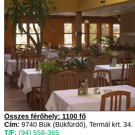
Összes férőhely: 1100 fő
Cím:
9740 Bük (Bükfürdő), Termál krt. 34.
T/F:
(94) 558-365