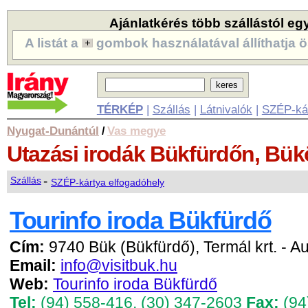
Ajánlatkérés több szállástól eg
A listát a
gombok használatával állíthatja ö
TÉRKÉP
|
Szállás
|
Látnivalók
|
SZÉP-ká
Nyugat-Dunántúl
Vas megye
/
Utazási irodák
Bükfürdőn, Bük
-
Szállás
SZÉP-kártya elfogadóhely
Tourinfo iroda Bükfürdő
Cím:
9740 Bük (Bükfürdő), Termál krt. - 
Email:
info@visitbuk.hu
Web:
Tourinfo iroda Bükfürdő
Tel:
(94) 558-416
,
(30) 347-2603
Fax:
(94