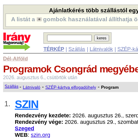
Ajánlatkérés több szállástól eg
A listát a
gombok használatával állíthatja ö
TÉRKÉP
|
Szállás
|
Látnivalók
|
SZÉP-ká
Dél-Alföld
Programok
Csongrád megyéb
2026. augusztus 6., csütörtök után
-
-
-
Szállás
Látnivaló
SZÉP-kártya elfogadóhely
Program
SZIN
1.
Rendezvény kezdete:
2026. augusztus 26., szer
Rendezvény vége:
2026. augusztus 29., szomba
Szeged
WEB
:
szin.org