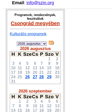
Email
:
info@szin.org
Programok, rendezvények,
fesztiválok
Csongrád megyében
Kulturális programok
2026 augusztus
H
K
Sze
Cs
P
Szo
V
1
2
3
4
5
6
7
8
9
10
11
12
13
14
15
16
17
18
19
20
21
22
23
24
25
26
27
28
29
30
31
2026 szeptember
H
K
Sze
Cs
P
Szo
V
1
2
3
4
5
6
7
8
9
10
11
12
13
14
15
16
17
18
19
20