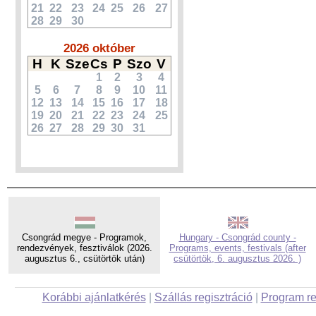
21
22
23
24
25
26
27
28
29
30
2026 október
H
K
Sze
Cs
P
Szo
V
1
2
3
4
5
6
7
8
9
10
11
12
13
14
15
16
17
18
19
20
21
22
23
24
25
26
27
28
29
30
31
Csongrád megye - Programok,
Hungary - Csongrád county -
rendezvények, fesztiválok (2026.
Programs, events, festivals (after
augusztus 6., csütörtök után)
csütörtök, 6. augusztus 2026. )
Korábbi ajánlatkérés
|
Szállás regisztráció
|
Program re