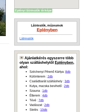
Eplényi látnivalók térképe
Látnivalók, múzeumok
Eplényben
Látnivalók
Ajánlatkérés egyszerre több
olyan szálláshelytől
Eplényben
,
ahol:
Széchenyi Pihenő Kártya:
8db
Különterem :
2db
Családbarát szálláshely :
3db
Kutya, macska bevihető :
2db
Szauna :
1db
Étterem :
4db
Tévé :
7db
Vadászat :
2db
Síelés :
10db