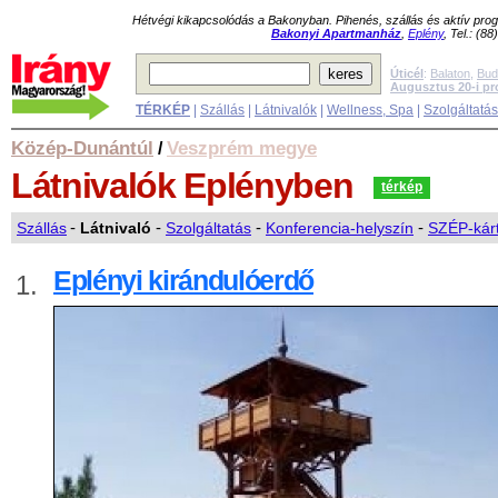
Hétvégi kikapcsolódás a Bakonyban. Pihenés, szállás és aktív pr
Bakonyi Apartmanház
,
Eplény
, Tel.: (8
Úticél
:
Balaton
,
Bud
Augusztus 20-i p
TÉRKÉP
|
Szállás
|
Látnivalók
|
Wellness, Spa
|
Szolgáltatá
Közép-Dunántúl
Veszprém megye
/
Látnivalók
Eplényben
térkép
Szállás
-
Látnivaló
-
Szolgáltatás
-
Konferencia-helyszín
-
SZÉP-kárt
Eplényi kirándulóerdő
1.