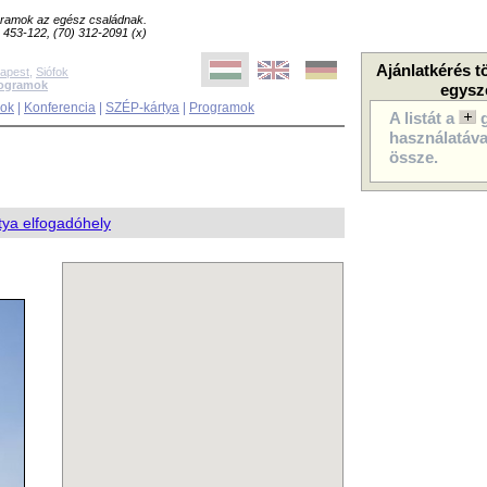
ogramok az egész családnak.
8) 453-122, (70) 312-2091 (x)
Ajánlatkérés t
apest
,
Siófok
rogramok
egysz
sok
|
Konferencia
|
SZÉP-kártya
|
Programok
A listát a
használatával
össze.
ya elfogadóhely