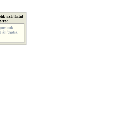
öbb szállástól
erre:
gombok
 állíthatja