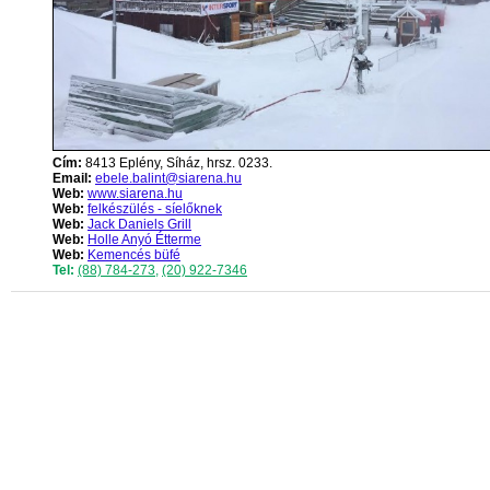
Cím:
8413 Eplény, Síház, hrsz. 0233.
Email:
ebele.balint@siarena.hu
Web:
www.siarena.hu
Web:
felkészülés - síelőknek
Web:
Jack Daniels Grill
Web:
Holle Anyó Étterme
Web:
Kemencés büfé
Tel:
(88) 784-273
,
(20) 922-7346