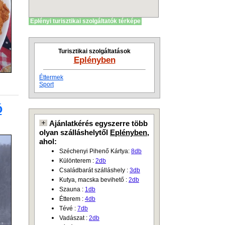
Eplényi turisztikai szolgáltatók térképe
Turisztikai szolgáltatások
Eplényben
Éttermek
Sport
ó
Ajánlatkérés egyszerre több
olyan szálláshelytől
Eplényben
,
ahol:
Széchenyi Pihenő Kártya:
8db
Különterem :
2db
Családbarát szálláshely :
3db
Kutya, macska bevihető :
2db
Szauna :
1db
Étterem :
4db
Tévé :
7db
Vadászat :
2db