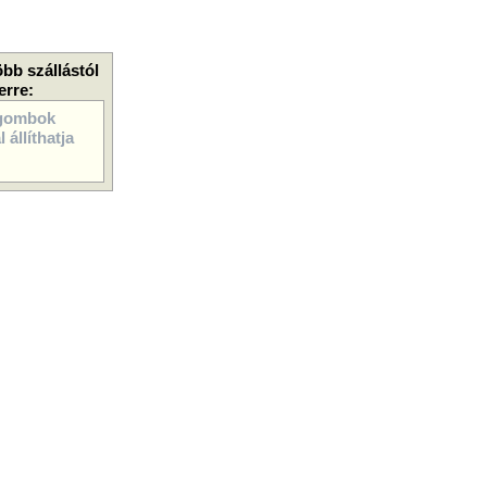
öbb szállástól
erre:
gombok
 állíthatja