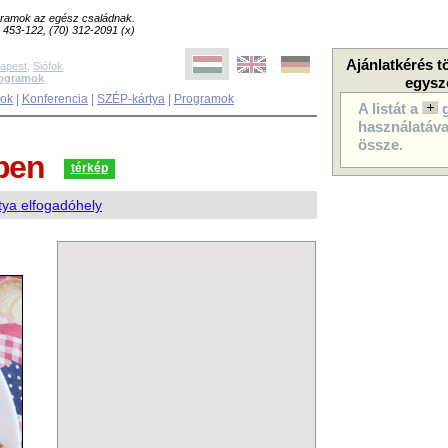
ogramok az egész családnak.
8) 453-122, (70) 312-2091 (x)
Ajánlatkérés t
apest
,
Siófok
rogramok
egysz
sok
|
Konferencia
|
SZÉP-kártya
|
Programok
A listát a
használatával
össze.
ben
térkép
ya elfogadóhely