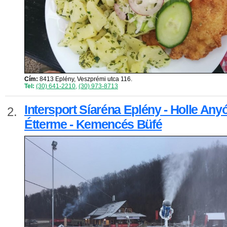
Cím:
8413 Eplény, Veszprémi utca 116.
Tel:
(30) 641-2210
,
(30) 973-8713
Intersport Síaréna Eplény - Holle Any
2.
Étterme - Kemencés Büfé