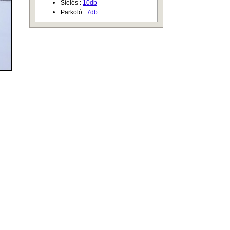
Síelés :
10db
Parkoló :
7db