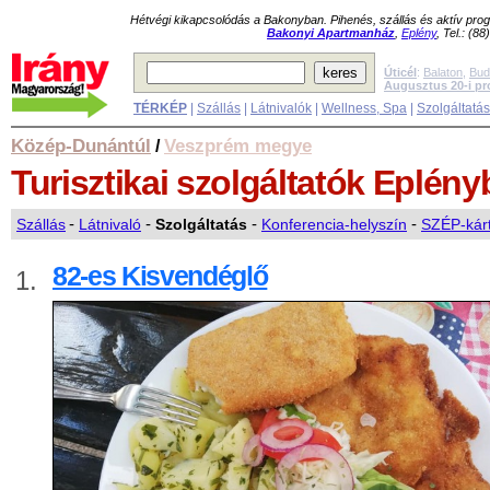
Hétvégi kikapcsolódás a Bakonyban. Pihenés, szállás és aktív pr
Bakonyi Apartmanház
,
Eplény
, Tel.: (8
Úticél
:
Balaton
,
Bud
Augusztus 20-i p
TÉRKÉP
|
Szállás
|
Látnivalók
|
Wellness, Spa
|
Szolgáltatá
Közép-Dunántúl
Veszprém megye
/
Turisztikai szolgáltatók
Eplény
Szállás
-
Látnivaló
-
Szolgáltatás
-
Konferencia-helyszín
-
SZÉP-kárt
82-es Kisvendéglő
1.