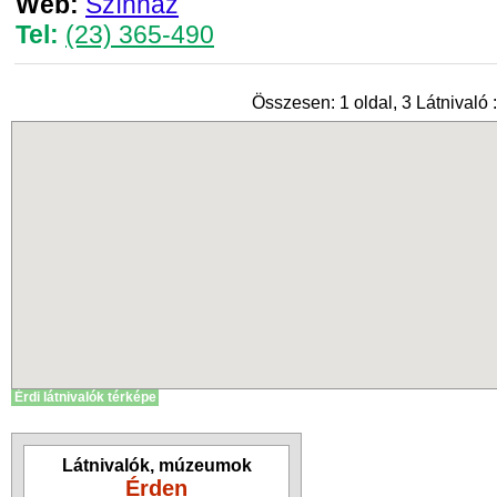
Web:
Színház
Tel:
(23) 365-490
Összesen: 1 oldal, 3 Látnivaló :
Érdi látnivalók térképe
Látnivalók, múzeumok
Érden