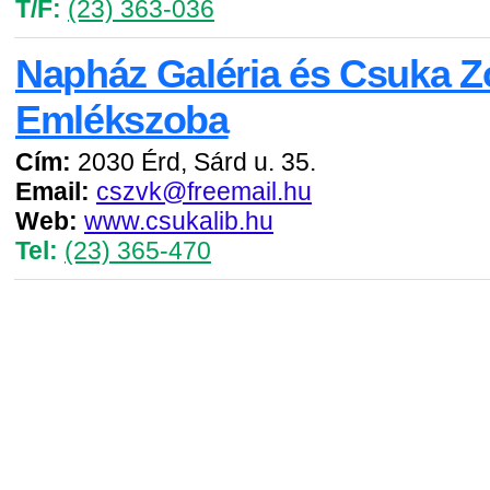
T/F:
(23) 363-036
Napház Galéria és Csuka Z
Emlékszoba
Cím:
2030 Érd, Sárd u. 35.
Email:
cszvk@freemail.hu
Web:
www.csukalib.hu
Tel:
(23) 365-470