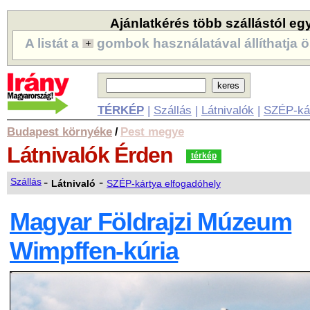
Ajánlatkérés több szállástól eg
A listát a
gombok használatával állíthatja ö
TÉRKÉP
|
Szállás
|
Látnivalók
|
SZÉP-ká
Budapest környéke
Pest megye
/
Látnivalók
Érden
térkép
-
-
Szállás
Látnivaló
SZÉP-kártya elfogadóhely
Magyar Földrajzi Múzeum
Wimpffen-kúria