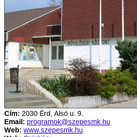
Cím:
2030 Érd, Alsó u. 9.
Email:
programok@szepesmk.hu
Web:
www.szepesmk.hu