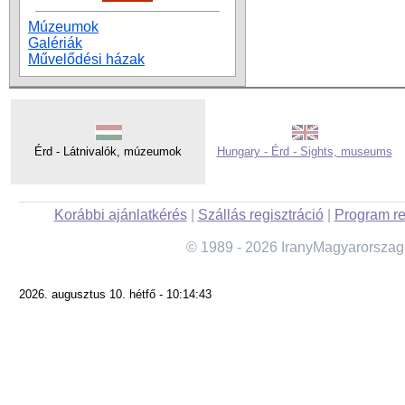
Múzeumok
Galériák
Művelődési házak
Érd - Látnivalók, múzeumok
Hungary - Érd - Sights, museums
Korábbi ajánlatkérés
|
Szállás regisztráció
|
Program re
© 1989 - 2026 IranyMagyarorszag
2026. augusztus 10. hétfő - 10:14:43