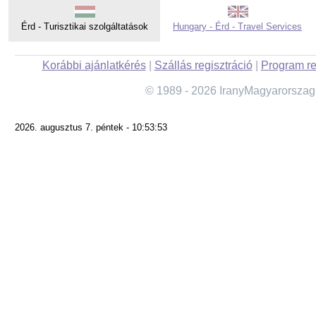
Érd - Turisztikai szolgáltatások
Hungary - Érd - Travel Services
Korábbi ajánlatkérés
|
Szállás regisztráció
|
Program re
© 1989 - 2026 IranyMagyarorszag
2026. augusztus 7. péntek - 10:53:53