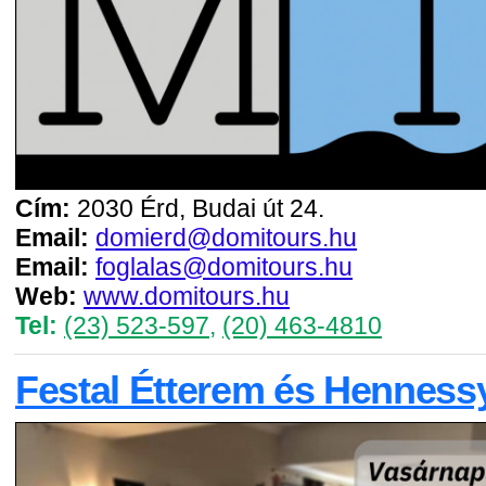
Cím:
2030 Érd, Budai út 24.
Email:
domierd@domitours.hu
Email:
foglalas@domitours.hu
Web:
www.domitours.hu
Tel:
(23) 523-597
,
(20) 463-4810
Festal Étterem és Henness