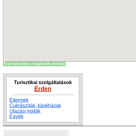
Érdi turisztikai szolgáltatók térképe
Turisztikai szolgáltatások
Érden
Éttermek
Cukrászdák, kávéházak
Utazási irodák
Egyéb