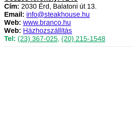
Cím:
2030 Érd, Balatoni út 13.
Email:
info@steakhouse.hu
Web:
www.branco.hu
Web:
Házhozszállítás
Tel:
(23) 367-025
,
(20) 215-1548