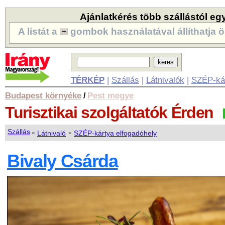
Ajánlatkérés több szállástól eg
A listát a
gombok használatával állíthatja ö
TÉRKÉP
|
Szállás
|
Látnivalók
|
SZÉP-ká
Budapest környéke
Pest megye
/
Turisztikai szolgáltatók
Érden
-
-
Szállás
Látnivaló
SZÉP-kártya elfogadóhely
Bivaly Csárda