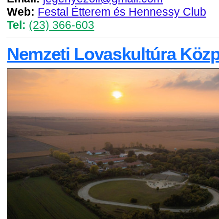
Web:
Festal Étterem és Hennessy Club
Tel:
(23) 366-603
Nemzeti Lovaskultúra Köz