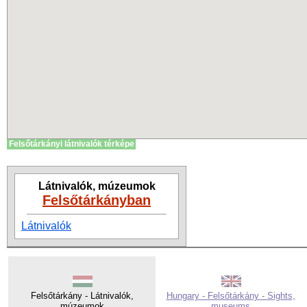
Felsőtárkányi látnivalók térképe
Látnivalók, múzeumok
Felsőtárkányban
Látnivalók
Felsőtárkány - Látnivalók,
Hungary - Felsőtárkány - Sights,
múzeumok
museums