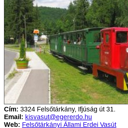
Cím:
3324 Felsőtárkány, Ifjúság út 31.
Email:
kisvasut@egererdo.hu
Web:
Felsőtárkányi Állami Erdei Vasút