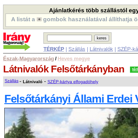
Ajánlatkérés több szállástól eg
A listát a
gombok használatával állíthatja ö
TÉRKÉP
|
Szállás
|
Látnivalók
|
SZÉP-ká
Észak-Magyarország
Heves megye
/
Látnivalók
Felsőtárkányban
tér
-
-
Szállás
Látnivaló
SZÉP-kártya elfogadóhely
Felsőtárkányi Állami Erdei 