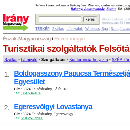
Hétvégi kikapcsolódás a Bakonyban. Pihenés, szállás és aktív pr
Bakonyi Apartmanház
,
Eplény
, Tel.: (8
Úticél
:
Balaton
,
Bud
Augusztus 20-i p
TÉRKÉP
|
Szállás
|
Látnivalók
|
Wellness, Spa
|
Szolgáltatá
Észak-Magyarország
Heves megye
/
Turisztikai szolgáltatók
Felsőt
Szállás
-
Látnivaló
-
Szolgáltatás
-
Konferencia-helyszín
-
SZÉP-kárt
Boldogasszony Papucsa Természetjá
1.
Egyesület
Cím:
3324 Felsőtárkány, Fő út 101.
Tel:
(36) 534-010
Egeresvölgyi Lovastanya
2.
Cím:
3324 Felsőtárkány, Egeresvölgy 1.
Tel:
(20) 257-9500