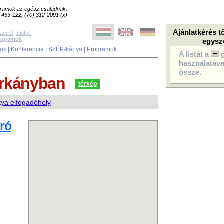
ogramok az egész családnak.
8) 453-122, (70) 312-2091 (x)
Ajánlatkérés t
apest
,
Siófok
rogramok
egysz
sok
|
Konferencia
|
SZÉP-kártya
|
Programok
A listát a
használatával
össze.
árkányban
térkép
ya elfogadóhely
ró