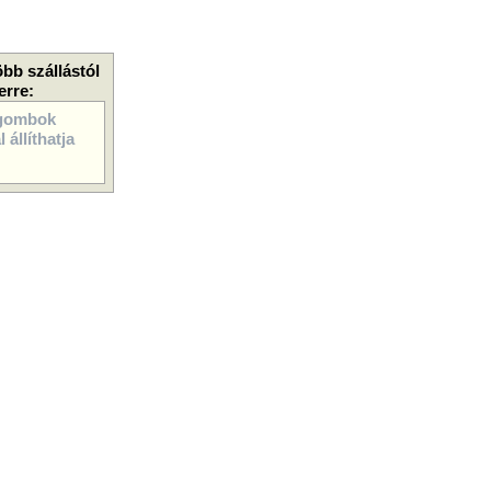
öbb szállástól
erre:
gombok
 állíthatja