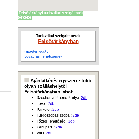
Felsőtárkányi turisztikai szolgáltatók
térképe
Turisztikai szolgáltatások
Felsőtárkányban
Utazási irodák
Lovaglási lehetőségek
Ajánlatkérés egyszerre több
olyan szálláshelytől
Felsőtárkányban
, ahol:
Széchenyi Pihenő Kártya:
2db
Tévé :
2db
Parkoló :
2db
Fürdőszobás szoba :
2db
Főzési lehetőség :
2db
Kerti parti :
2db
WIFI:
2db