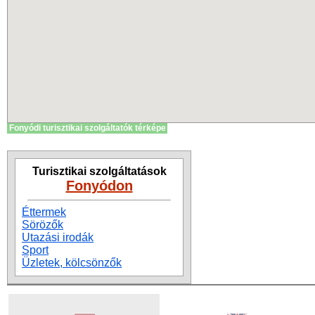
Fonyódi turisztikai szolgáltatók térképe
Turisztikai szolgáltatások
Fonyódon
Éttermek
Sörözők
Utazási irodák
Sport
Üzletek, kölcsönzők