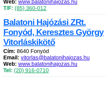
Web:
www.balatonihajozas.hu
T/F:
(85) 360-012
Balatoni Hajózási ZRt.
Fonyód, Keresztes György
Vitorláskikötő
Cím:
8640 Fonyód
Email:
vitorlas@balatonihajozas.hu
Web:
www.balatonihajozas.hu
Tel:
(20) 916-0710