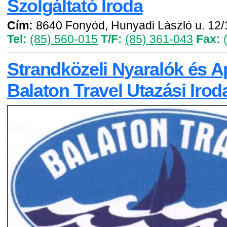
Szolgáltató Iroda
Cím:
8640 Fonyód, Hunyadi László u. 12/
Tel:
(85) 560-015
T/F:
(85) 361-043
Fax:
(
Strandközeli Nyaralók és 
Balaton Travel Utazási Irod