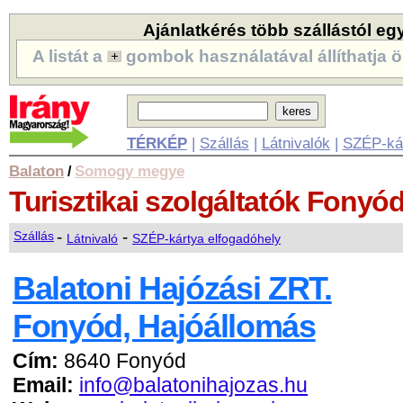
Ajánlatkérés több szállástól eg
A listát a
gombok használatával állíthatja ö
TÉRKÉP
|
Szállás
|
Látnivalók
|
SZÉP-ká
Balaton
Somogy megye
/
Turisztikai szolgáltatók
Fonyó
-
-
Szállás
Látnivaló
SZÉP-kártya elfogadóhely
Balatoni Hajózási ZRT.
Fonyód, Hajóállomás
Cím:
8640 Fonyód
Email:
info@balatonihajozas.hu