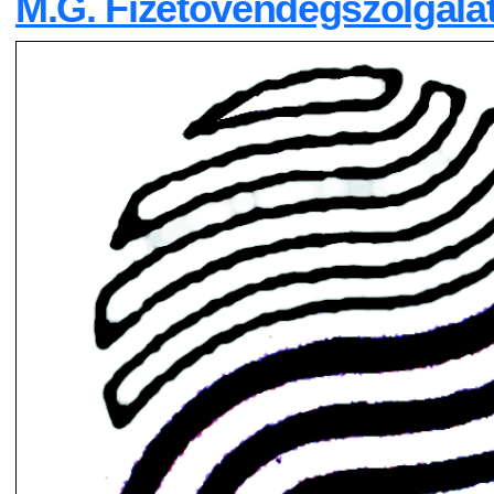
M.G. Fizetővendégszolgála