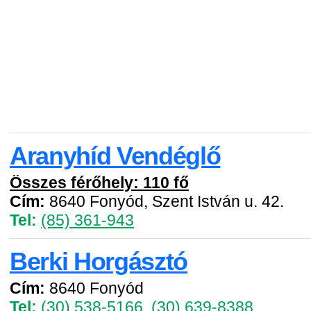
Aranyhíd Vendéglő
Összes férőhely: 110 fő
Cím:
8640 Fonyód, Szent István u. 42.
Tel:
(85) 361-943
Berki Horgásztó
Cím:
8640 Fonyód
Tel:
(30) 538-5166
,
(30) 639-8388