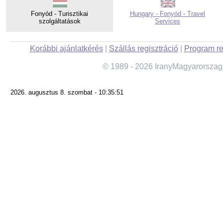
Fonyód - Turisztikai
Hungary - Fonyód - Travel
szolgáltatások
Services
Korábbi ajánlatkérés
|
Szállás regisztráció
|
Program re
© 1989 - 2026 IranyMagyarorszag
2026. augusztus 8. szombat - 10:35:51