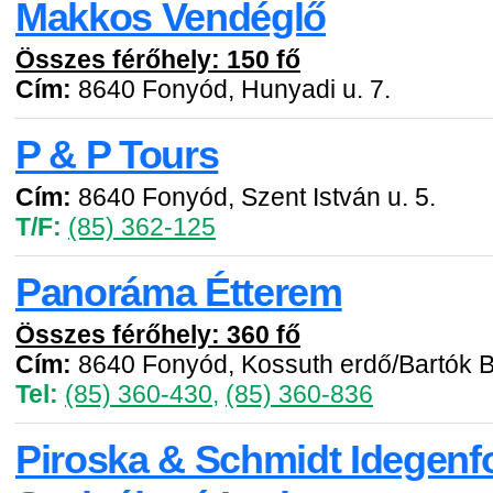
Makkos Vendéglő
Összes férőhely: 150 fő
Cím:
8640 Fonyód, Hunyadi u. 7.
P & P Tours
Cím:
8640 Fonyód, Szent István u. 5.
T/F:
(85) 362-125
Panoráma Étterem
Összes férőhely: 360 fő
Cím:
8640 Fonyód, Kossuth erdő/Bartók B
Tel:
(85) 360-430
,
(85) 360-836
Piroska & Schmidt Idegenf