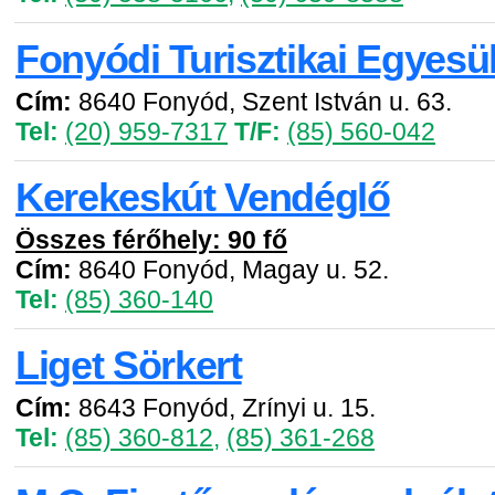
Fonyódi Turisztikai Egyesü
Cím:
8640 Fonyód, Szent István u. 63.
Tel:
(20) 959-7317
T/F:
(85) 560-042
Kerekeskút Vendéglő
Összes férőhely: 90 fő
Cím:
8640 Fonyód, Magay u. 52.
Tel:
(85) 360-140
Liget Sörkert
Cím:
8643 Fonyód, Zrínyi u. 15.
Tel:
(85) 360-812
,
(85) 361-268