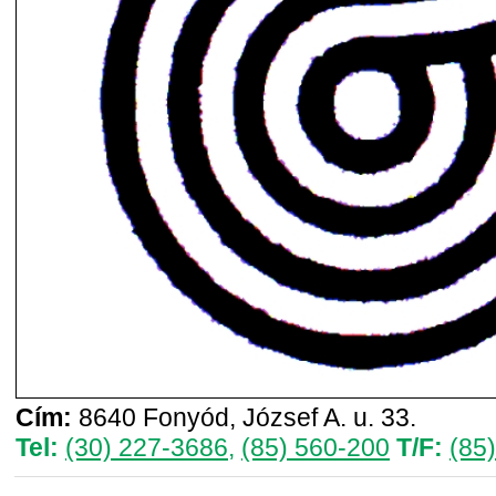
Cím:
8640 Fonyód, József A. u. 33.
Tel:
(30) 227-3686
,
(85) 560-200
T/F:
(85