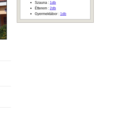
Szauna :
1db
Étterem :
2db
Gyermektábor :
1db