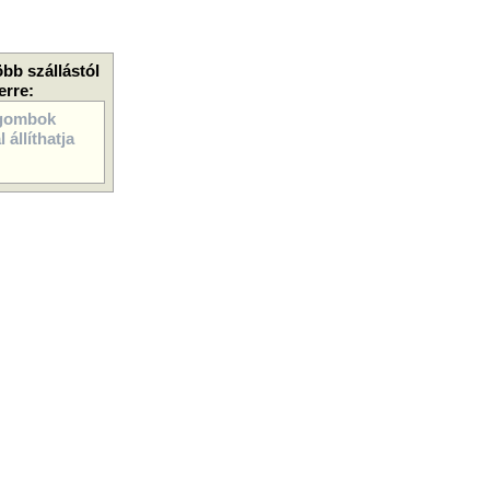
öbb szállástól
erre:
gombok
 állíthatja