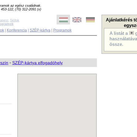
ogramok az egész családnak.
8) 453-122, (70) 312-2091 (x)
Ajánlatkérés t
apest
,
Siófok
rogramok
egysz
sok
|
Konferencia
|
SZÉP-kártya
|
Programok
A listát a
használatával
össze.
yszín
-
SZÉP-kártya elfogadóhely