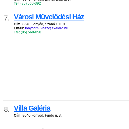
Tel:
(85) 560-392
Városi Művelődési Ház
7.
Cím:
8640 Fonyód, Szabó F. u. 3.
Email:
fonyodmuvhaz@axelero.hu
T/F:
(85) 560-058
Villa Galéria
8.
Cím:
8640 Fonyód, Fürdő u. 3.