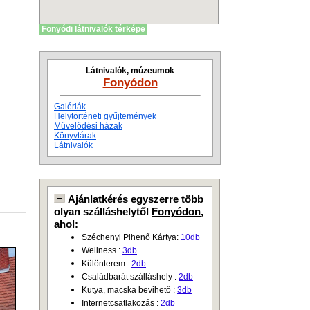
Fonyódi látnivalók térképe
Látnivalók, múzeumok
Fonyódon
Galériák
Helytörténeti gyűjtemények
Művelődési házak
Könyvtárak
Látnivalók
Ajánlatkérés egyszerre több
olyan szálláshelytől
Fonyódon
,
ahol:
Széchenyi Pihenő Kártya:
10db
Wellness :
3db
Különterem :
2db
Családbarát szálláshely :
2db
Kutya, macska bevihető :
3db
Internetcsatlakozás :
2db