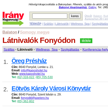
Hétvégi kikapcsolódás a Bakonyban. Pihenés, szállás és aktív pr
Bakonyi Apartmanház
,
Eplény
, Tel.: (8
Úticél
:
Balaton
,
Bud
Augusztus 20-i p
TÉRKÉP
|
Szállás
|
Látnivalók
|
Wellness, Spa
|
Szolgáltatá
Balaton
Somogy megye
/
Látnivalók
Fonyódon
térkép
Szállás
-
Látnivaló
-
Wellness, Spa
-
Szolgáltatás
-
Konferencia-hel
Öreg Présház
1.
Cím:
8640 Fonyód, Lenke u. 21.
Email:
info@kaposhotel.hu
Web:
www.kaposhotel.hu
Tel:
(82) 316-022
,
(85) 705-530
Eötvös Károly Városi Könyvtár
2.
Cím:
8640 Fonyód, Szent István u. 29.
Email:
fonyodkt@axelero.hu
Tel:
(85) 362-802