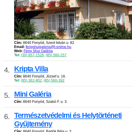
Cím:
8640 Fonyód, Szent István u. 82.
Email:
fengshuigaleria@t-online.hu
Web:
Feng Shui Galéria
Tel:
(30) 957-1526
,
(85) 560-257
Kripta Villa
4.
Cím:
8640 Fonyód, József u. 16.
Tel:
(85) 362-802
,
(85) 560-392
Mini Galéria
5.
Cím:
8640 Fonyód, Szabó F. u. 3.
Természetvédelmi és Helytörténeti
6.
Gyűjtemény
Cím:
8640 Fonyód, Bartók Béla u. 3.