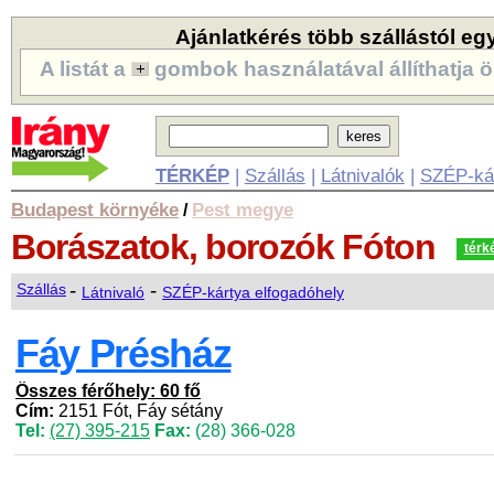
Ajánlatkérés több szállástól eg
A listát a
gombok használatával állíthatja ö
TÉRKÉP
|
Szállás
|
Látnivalók
|
SZÉP-ká
Budapest környéke
Pest megye
/
Borászatok, borozók
Fóton
térk
-
-
Szállás
Látnivaló
SZÉP-kártya elfogadóhely
Fáy Présház
Összes férőhely: 60 fő
Cím:
2151 Fót, Fáy sétány
Tel:
(27) 395-215
Fax:
(28) 366-028