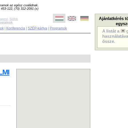
ogramok az egész családnak.
8) 453-122, (70) 312-2091 (x)
Ajánlatkérés t
apest
,
Siófok
rogramok
egysz
sok
|
Konferencia
|
SZÉP-kártya
|
Programok
A listát a
használatával
össze.
LMI