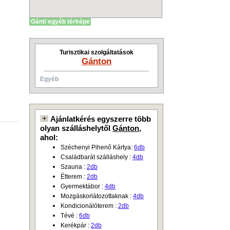
Gánti egyéb térképe
Turisztikai szolgáltatások
Gánton
Egyéb
Ajánlatkérés egyszerre több
olyan szálláshelytől
Gánton
,
ahol:
Széchenyi Pihenő Kártya:
6db
Családbarát szálláshely :
4db
Szauna :
2db
Étterem :
2db
Gyermektábor :
4db
Mozgáskorlátozottaknak :
4db
Kondicionálóterem :
2db
Tévé :
6db
Kerékpár :
2db