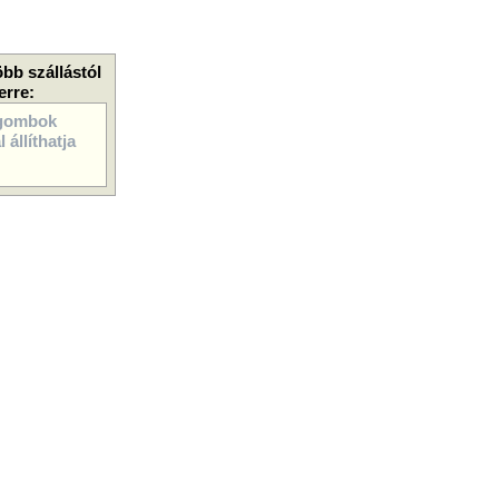
öbb szállástól
erre:
gombok
 állíthatja