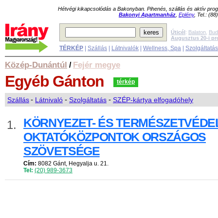
Hétvégi kikapcsolódás a Bakonyban. Pihenés, szállás és aktív pr
Bakonyi Apartmanház
,
Eplény
, Tel.: (8
Úticél
:
Balaton
,
Bud
Augusztus 20-i p
TÉRKÉP
|
Szállás
|
Látnivalók
|
Wellness, Spa
|
Szolgáltatá
Közép-Dunántúl
Fejér megye
/
Egyéb
Gánton
térkép
Szállás
-
Látnivaló
-
Szolgáltatás
-
SZÉP-kártya elfogadóhely
KÖRNYEZET- ÉS TERMÉSZETVÉDE
1.
OKTATÓKÖZPONTOK ORSZÁGOS
SZÖVETSÉGE
Cím:
8082 Gánt, Hegyalja u. 21.
Tel:
(20) 989-3673