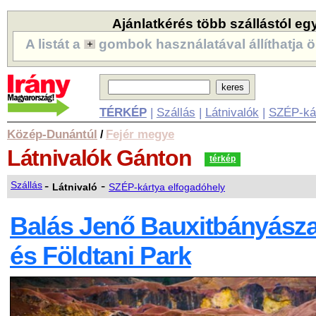
Ajánlatkérés több szállástól eg
A listát a
gombok használatával állíthatja ö
TÉRKÉP
|
Szállás
|
Látnivalók
|
SZÉP-ká
Közép-Dunántúl
Fejér megye
/
Látnivalók
Gánton
térkép
-
-
Szállás
Látnivaló
SZÉP-kártya elfogadóhely
Balás Jenő Bauxitbányász
és Földtani Park