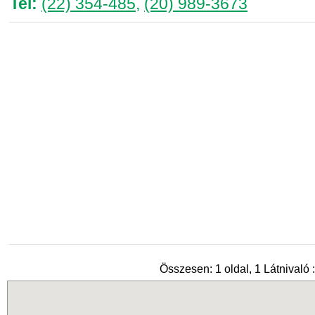
Tel:
(22) 354-485
,
(20) 989-3673
Összesen: 1 oldal, 1 Látnivaló :