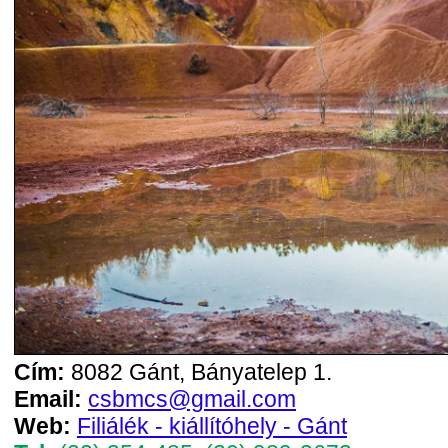
Cím:
8082 Gánt, Bányatelep 1.
Email:
csbmcs@gmail.com
Web:
Filiálék - kiállítóhely - Gánt