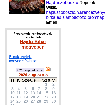
Hajdúszoboszló
Repülőtér
WEB
:
hajduszoboszlo.hu/rendezvenye
birka-es-slambucfozo-oromnap
Email
:
Programok, rendezvények,
fesztiválok
Hajdú-Bihar
megyében
Borok, ételek,
konyhaművészet
2026 augusztus
H
K
Sze
Cs
P
Szo
V
1
2
3
4
5
6
7
8
9
10
11
12
13
14
15
16
17
18
19
20
21
22
23
24
25
26
27
28
29
30