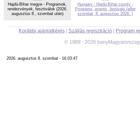
Hajdú-Bihar megye - Programok,
Hungary - Hajdú-Bihar county -
rendezvények, fesztiválok (2026.
Programs, events, festivals (after
augusztus 8., szombat után)
szombat, 8. augusztus 2026. )
Korábbi ajánlatkérés
|
Szállás regisztráció
|
Program re
© 1989 - 2026 IranyMagyarorszag
2026. augusztus 8. szombat - 16:03:47