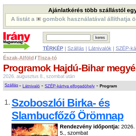
Ajánlatkérés több szállástól eg
A listát a
gombok használatával állíthatja ö
TÉRKÉP
|
Szállás
|
Látnivalók
|
SZÉP-ká
Észak-Alföld
Tisza-tó
/
Programok
Hajdú-Bihar megy
2026. augusztus 8., szombat után
-
-
-
Szállás
Látnivaló
SZÉP-kártya elfogadóhely
Program
Szoboszlói Birka- és
1.
Slambucfőző Örömnap
Rendezvény időpontja:
2026.
5., szombat