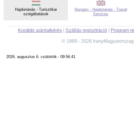
Hajdúnánás - Turisztikai
Hungary - Hajdúnánás - Travel
szolgáltatások
Services
Korábbi ajánlatkérés
|
Szállás regisztráció
|
Program re
© 1989 - 2026 IranyMagyarorszag
2026. augusztus 6. csütörtök - 09:56:41