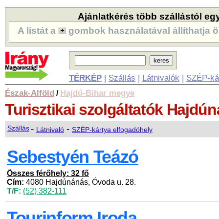
Ajánlatkérés több szállástól eg
A listát a
gombok használatával állíthatja ö
TÉRKÉP
|
Szállás
|
Látnivalók
|
SZÉP-ká
Észak-Alföld
Hajdú-Bihar megye
/
Turisztikai szolgáltatók
Hajdún
-
-
Szállás
Látnivaló
SZÉP-kártya elfogadóhely
Sebestyén Teázó
Összes férőhely: 32 fő
Cím:
4080 Hajdúnánás, Óvoda u. 28.
T/F:
(52) 382-111
Tourinform Iroda