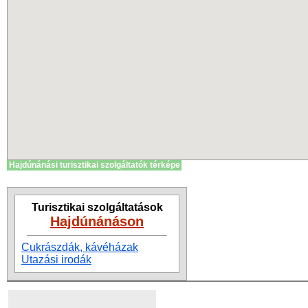
Hajdúnánási turisztikai szolgáltatók térképe
Turisztikai szolgáltatások
Hajdúnánáson
Cukrászdák, kávéházak
Utazási irodák