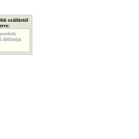
öbb szállástól
erre:
gombok
 állíthatja