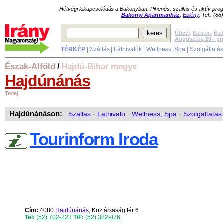
Hétvégi kikapcsolódás a Bakonyban. Pihenés, szállás és aktív pr
Bakonyi Apartmanház
,
Eplény
, Tel.: (8
Úticél
:
Balaton
,
Bud
Augusztus 20-i p
TÉRKÉP
|
Szállás
|
Látnivalók
|
Wellness, Spa
|
Szolgáltatá
Észak-Alföld
Hajdú-Bihar megye
/
Hajdúnánás
Tedej
Hajdúnánáson:
Szállás
-
Látnivaló
-
Wellness, Spa
-
Szolgáltatás
Tourinform Iroda
Cím:
4080
Hajdúnánás
, Köztársaság tér 6.
Tel:
(52) 702-223
T/F:
(52) 382-076