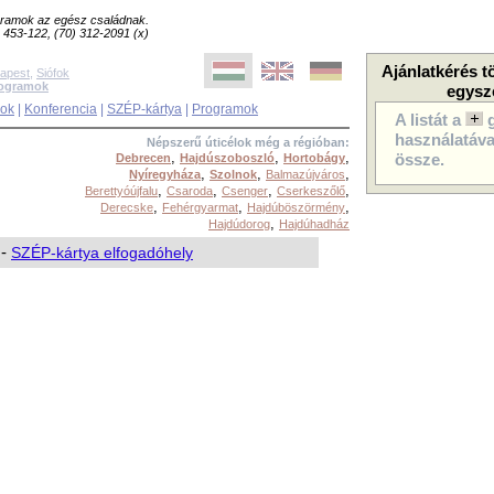
ogramok az egész családnak.
8) 453-122, (70) 312-2091 (x)
Ajánlatkérés t
apest
,
Siófok
rogramok
egysz
sok
|
Konferencia
|
SZÉP-kártya
|
Programok
A listát a
használatával
Népszerű úticélok még a régióban:
,
,
,
Debrecen
Hajdúszoboszló
Hortobágy
össze.
,
,
,
Nyíregyháza
Szolnok
Balmazújváros
,
,
,
,
Berettyóújfalu
Csaroda
Csenger
Cserkeszőlő
,
,
,
Derecske
Fehérgyarmat
Hajdúböszörmény
,
Hajdúdorog
Hajdúhadház
-
SZÉP-kártya elfogadóhely