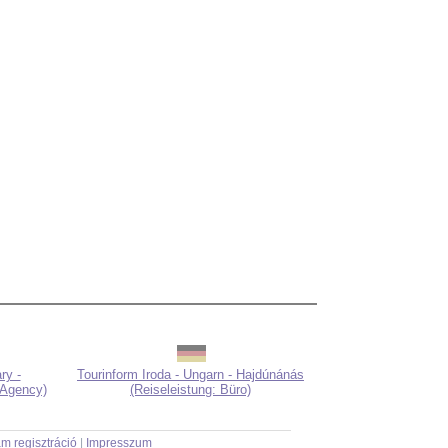
ry -
Tourinform Iroda - Ungarn - Hajdúnánás
 Agency)
(Reiseleistung: Büro)
m regisztráció
|
Impresszum