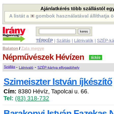
Ajánlatkérés több szállástól eg
A listát a
gombok használatával állíthatja ö
TÉRKÉP
|
Szállás
|
Látnivalók
|
SZÉP-ká
Balaton
Zala megye
/
Népművészek
Hévízen
térkép
-
-
Szállás
Látnivaló
SZÉP-kártya elfogadóhely
Szimeiszter István íjkészítő
Cím:
8380 Hévíz, Tapolcai u. 66.
Tel:
(83) 318-732
Barakonyi István Fazekas