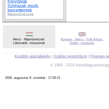
Könyvtárak
Színházak, mozik,
koncerttermek
Népművészek
Hévíz - Népművészek:
Hungary - Hévíz - Folk Artists:
Látnivalók, múzeumok
Sights, museums
Korábbi ajánlatkérés
|
Szállás regisztráció
|
Program re
© 1989 - 2026 IranyMagyarorszag
2026. augusztus 8. szombat - 17:00:21