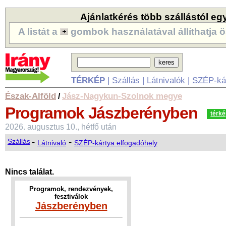
Ajánlatkérés több szállástól eg
A listát a
gombok használatával állíthatja ö
TÉRKÉP
|
Szállás
|
Látnivalók
|
SZÉP-ká
Észak-Alföld
Jász-Nagykun-Szolnok megye
/
Programok
Jászberényben
térk
2026. augusztus 10., hétfő után
-
-
Szállás
Látnivaló
SZÉP-kártya elfogadóhely
Nincs találat.
Programok, rendezvények,
fesztiválok
Jászberényben