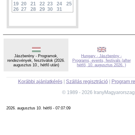
19
20
21
22
23
24
25
26
27
28
29
30
31
Jászberény - Programok,
Hungary - Jászberény -
rendezvények, fesztiválok (2026.
Programs, events, festivals (after
augusztus 10., hétfő után)
hétfő, 10. augusztus 2026. )
Korábbi ajánlatkérés
|
Szállás regisztráció
|
Program re
© 1989 - 2026 IranyMagyarorszag
2026. augusztus 10. hétfő - 07:07:09