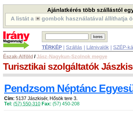
Ajánlatkérés több szállástól eg
A listát a
gombok használatával állíthatja ö
TÉRKÉP
|
Szállás
|
Látnivalók
|
SZÉP-ká
Észak-Alföld
Jász-Nagykun-Szolnok megye
/
Turisztikai szolgáltatók
Jászkis
Pendzsom Néptánc Egyesü
Cím:
5137 Jászkisér, Hősök tere 3.
Tel:
(57) 550-310
Fax:
(57) 450-208