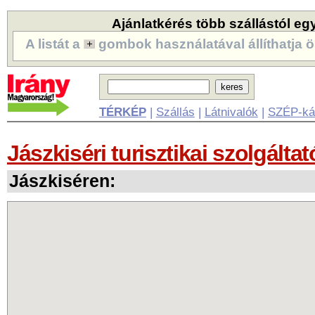
Ajánlatkérés több szállástól eg
A listát a
gombok használatával állíthatja ö
TÉRKÉP
|
Szállás
|
Látnivalók
|
SZÉP-ká
Jászkiséri turisztikai szolgáltat
Jászkiséren: