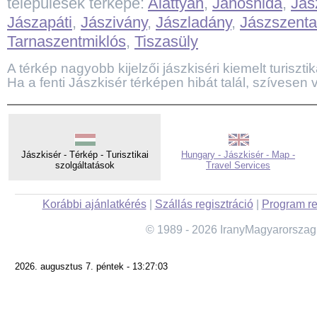
települések térképe:
Alattyán
,
Jánoshida
,
Jás
Jászapáti
,
Jászivány
,
Jászladány
,
Jászszenta
Tarnaszentmiklós
,
Tiszasüly
A térkép nagyobb kijelzői jászkiséri kiemelt turisztika
Ha a fenti Jászkisér térképen hibát talál, szívesen 
Jászkisér - Térkép - Turisztikai
Hungary - Jászkisér - Map -
szolgáltatások
Travel Services
Korábbi ajánlatkérés
|
Szállás regisztráció
|
Program re
© 1989 - 2026 IranyMagyarorszag
2026. augusztus 7. péntek - 13:27:03