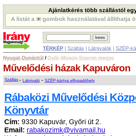
Ajánlatkérés több szállástól eg
A listát a
gombok használatával állíthatja ö
TÉRKÉP
|
Szállás
|
Látnivalók
|
SZÉP-ká
Nyugat-Dunántúl
Győr-Moson-Sopron megye
/
Művelődési házak
Kapuváron
-
-
Szállás
Látnivaló
SZÉP-kártya elfogadóhely
Rábaközi Művelődési Közpo
Könyvtár
Cím:
9330 Kapuvár, Győri út 2.
Email:
rabakozimk@vivamail.hu