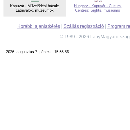
Kapuvár - Művelődési házak:
Hungary - Kapuvár - Cultural
Látnivalók, múzeumok
Centres: Sights, museums
Korábbi ajánlatkérés
|
Szállás regisztráció
|
Program re
© 1989 - 2026 IranyMagyarorszag
2026. augusztus 7. péntek - 15:56:56