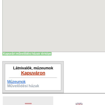
Kapuvári művelődési házak térképe
Látnivalók, múzeumok
Kapuváron
Múzeumok
Művelődési házak