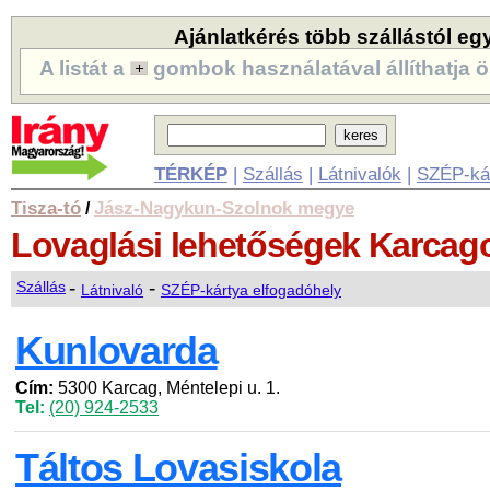
Ajánlatkérés több szállástól eg
A listát a
gombok használatával állíthatja ö
TÉRKÉP
|
Szállás
|
Látnivalók
|
SZÉP-ká
Tisza-tó
Jász-Nagykun-Szolnok megye
/
Lovaglási lehetőségek
Karcag
-
-
Szállás
Látnivaló
SZÉP-kártya elfogadóhely
Kunlovarda
Cím:
5300 Karcag, Méntelepi u. 1.
Tel:
(20) 924-2533
Táltos Lovasiskola