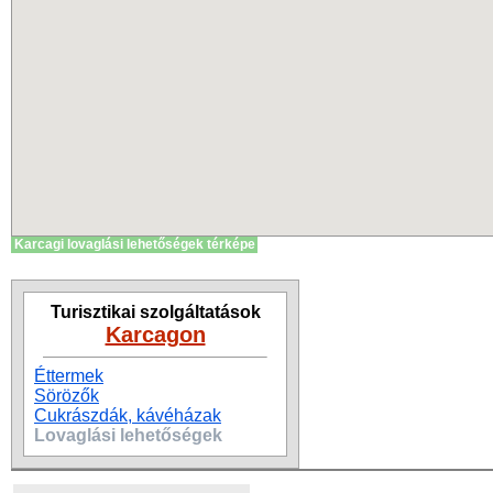
Karcagi lovaglási lehetőségek térképe
Turisztikai szolgáltatások
Karcagon
Éttermek
Sörözők
Cukrászdák, kávéházak
Lovaglási lehetőségek