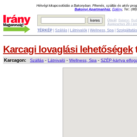
Hétvégi kikapcsolódás a Bakonyban. Pihenés, szállás és aktív pr
Bakonyi Apartmanház
,
Eplény
, Tel.: (8
Úticél
:
Balaton
,
Bud
Augusztus 20-i p
TÉRKÉP
|
Szállás
|
Látnivalók
|
Wellness, Spa
|
Szolgáltatá
Karcagi lovaglási lehetőségek
Karcagon:
Szállás
-
Látnivaló
-
Wellness, Spa
-
SZÉP-kártya elfog