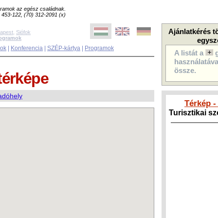
ogramok az egész családnak.
8) 453-122, (70) 312-2091 (x)
Ajánlatkérés t
apest
,
Siófok
rogramok
egysz
sok
|
Konferencia
|
SZÉP-kártya
|
Programok
A listát a
használatával
össze.
térképe
adóhely
Térkép -
Turisztikai s