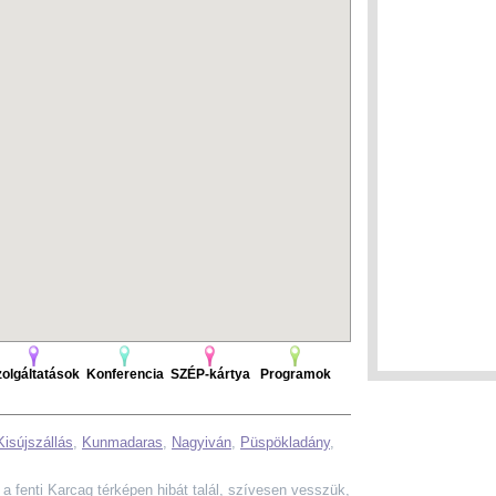
olgáltatások
Konferencia
SZÉP-kártya
Programok
Kisújszállás
,
Kunmadaras
,
Nagyiván
,
Püspökladány
,
Ha a fenti Karcag térképen hibát talál, szívesen vesszük,