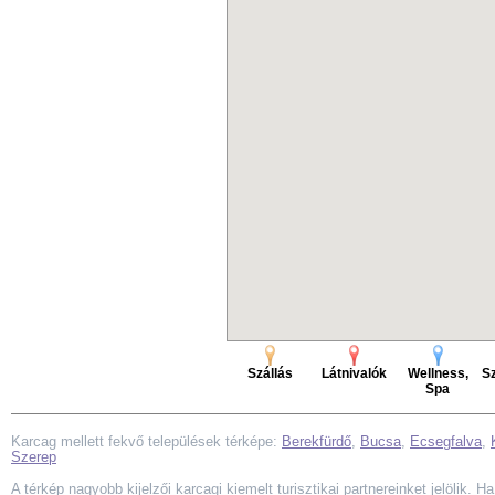
Szállás
Látnivalók
Wellness,
Sz
Spa
Karcag mellett fekvő települések térképe:
Berekfürdő
,
Bucsa
,
Ecsegfalva
,
Szerep
A térkép nagyobb kijelzői karcagi kiemelt turisztikai partnereinket jelölik. 