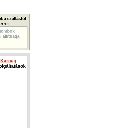
öbb szállástól
erre:
gombok
 állíthatja
 Karcag
zolgáltatások