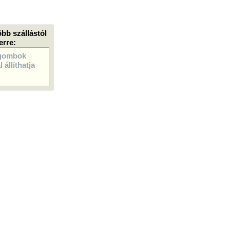
öbb szállástól
erre:
gombok
 állíthatja