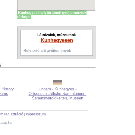
Kunhegyesi helytörténeti gyűjtemények
térképe
Látnivalók, múzeumok
Kunhegyesen
Helytörténeti gyűjtemények
y
 History
Ungarn - Kunhegyes -
seums
Ortsgeschichtliche Sammlungen:
Sehenswürdigkeiten, Museen
m regisztráció
|
Impresszum
szag.hu