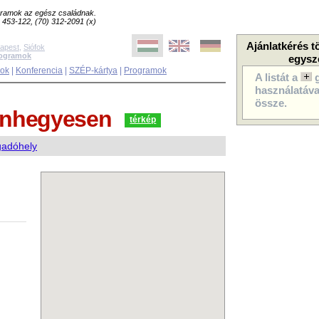
ogramok az egész családnak.
8) 453-122, (70) 312-2091 (x)
Ajánlatkérés t
apest
,
Siófok
rogramok
egysz
sok
|
Konferencia
|
SZÉP-kártya
|
Programok
A listát a
használatával
össze.
nhegyesen
térkép
gadóhely