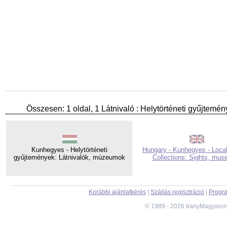
Összesen: 1 oldal, 1 Látnivaló : Helytörténeti gyűjtemén
Kunhegyes - Helytörténeti
Hungary - Kunhegyes - Local
gyűjtemények: Látnivalók, múzeumok
Collections: Sights, mu
Korábbi ajánlatkérés
|
Szállás regisztráció
|
Progra
© 1989 - 2026 IranyMagyaror