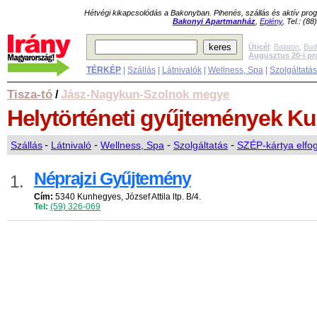
Hétvégi kikapcsolódás a Bakonyban. Pihenés, szállás és aktív pr
Bakonyi Apartmanház
,
Eplény
, Tel.: (8
Úticél
:
Balaton
,
Bud
Augusztus 20-i p
TÉRKÉP
|
Szállás
|
Látnivalók
|
Wellness, Spa
|
Szolgáltatá
Tisza-tó
Jász-Nagykun-Szolnok megye
/
Helytörténeti gyűjtemények
Ku
Szállás
-
Látnivaló
-
Wellness, Spa
-
Szolgáltatás
-
SZÉP-kártya elfo
Néprajzi Gyűjtemény
1.
Cím:
5340 Kunhegyes, József Attila ltp. B/4.
Tel:
(59) 326-069