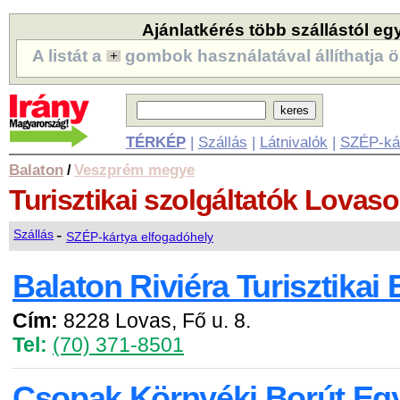
Ajánlatkérés több szállástól eg
A listát a
gombok használatával állíthatja ö
TÉRKÉP
|
Szállás
|
Látnivalók
|
SZÉP-ká
Balaton
Veszprém megye
/
Turisztikai szolgáltatók
Lovaso
-
Szállás
SZÉP-kártya elfogadóhely
Balaton Riviéra Turisztikai
Cím:
8228 Lovas, Fő u. 8.
Tel:
(70) 371-8501
Csopak Környéki Borút Eg