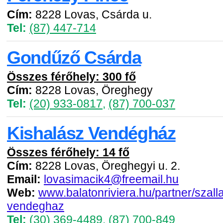
Cím:
8228 Lovas, Csárda u.
Tel:
(87) 447-714
Gondűző Csárda
Összes férőhely: 300 fő
Cím:
8228 Lovas, Öreghegy
Tel:
(20) 933-0817
,
(87) 700-037
Kishalász Vendégház
Összes férőhely: 14 fő
Cím:
8228 Lovas, Öreghegyi u. 2.
Email:
lovasimacik4@freemail.hu
Web:
www.balatonriviera.hu/partner/szall
vendeghaz
Tel:
(30) 369-4489
,
(87) 700-849