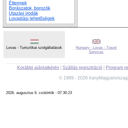
Éttermek
Borászatok, borozók
Utazási irodák
Lovaglási lehetőségek
Lovas - Turisztikai szolgáltatások
Hungary - Lovas - Travel
Services
Korábbi ajánlatkérés
|
Szállás regisztráció
|
Program re
© 1989 - 2026 IranyMagyarorszag
2026. augusztus 6. csütörtök - 07:30:23