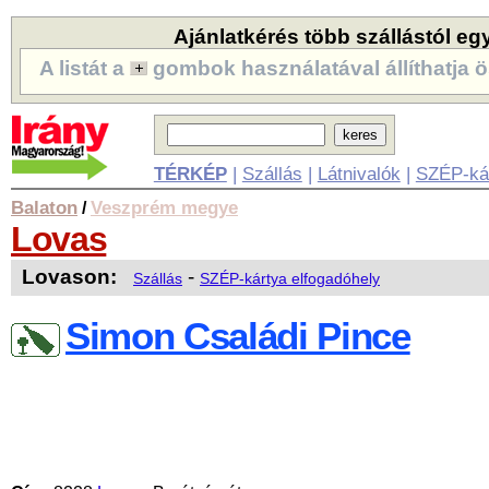
Ajánlatkérés több szállástól eg
A listát a
gombok használatával állíthatja ö
TÉRKÉP
|
Szállás
|
Látnivalók
|
SZÉP-ká
Balaton
Veszprém megye
/
Lovas
Lovason:
-
Szállás
SZÉP-kártya elfogadóhely
Simon Családi Pince