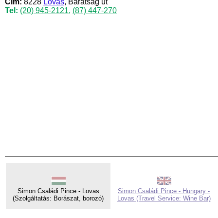
Cím:
8228
Lovas
, Barátság út
Tel:
(20) 945-2121
,
(87) 447-270
Simon Családi Pince - Lovas
Simon Családi Pince - Hungary -
(Szolgáltatás: Borászat, borozó)
Lovas (Travel Service: Wine Bar)