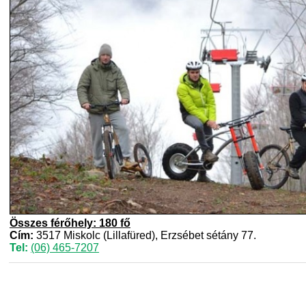
Összes férőhely: 180 fő
Cím:
3517 Miskolc (Lillafüred), Erzsébet sétány 77.
Tel:
(06) 465-7207