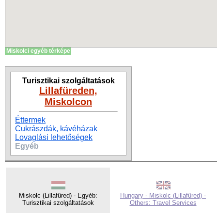
Miskolci egyéb térképe
Turisztikai szolgáltatások
Lillafüreden,
Miskolcon
Éttermek
Cukrászdák, kávéházak
Lovaglási lehetőségek
Egyéb
Miskolc (Lillafüred) - Egyéb:
Hungary - Miskolc (Lillafüred) -
Turisztikai szolgáltatások
Others: Travel Services