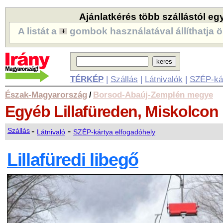
Ajánlatkérés több szállástól eg
A listát a
gombok használatával állíthatja ö
TÉRKÉP
|
Szállás
|
Látnivalók
|
SZÉP-ká
Észak-Magyarország
Borsod-Abaúj-Zemplén megye
/
Egyéb
Lillafüreden, Miskolcon
-
-
Szállás
Látnivaló
SZÉP-kártya elfogadóhely
Lillafüredi libegő