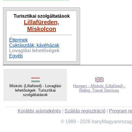
Turisztikai szolgáltatások
Lillafüreden,
Miskolcon
Éttermek
Cukrászdák, kávéházak
Lovaglási lehetőségek
Egyéb
Miskolc (Lillafüred) - Lovaglási
Hungary - Miskolc (Lillafüred) -
lehetőségek: Turisztikai
Riding: Travel Services
szolgáltatások
Korábbi ajánlatkérés
|
Szállás regisztráció
|
Program re
© 1989 - 2026 IranyMagyarorszag