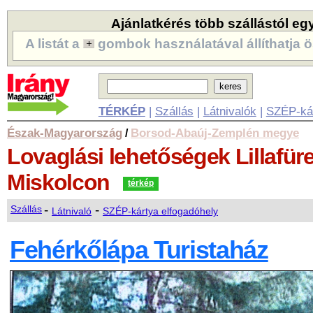
Ajánlatkérés több szállástól eg
A listát a
gombok használatával állíthatja ö
TÉRKÉP
|
Szállás
|
Látnivalók
|
SZÉP-ká
Észak-Magyarország
Borsod-Abaúj-Zemplén megye
/
Lovaglási lehetőségek
Lillafür
Miskolcon
térkép
-
-
Szállás
Látnivaló
SZÉP-kártya elfogadóhely
Fehérkőlápa Turistaház