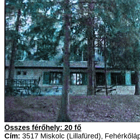
Összes férőhely: 20 fő
Cím:
3517 Miskolc (Lillafüred), Fehérkőlá