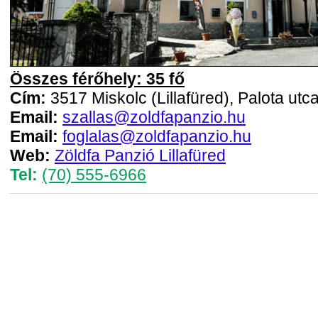
Összes férőhely: 35 fő
Cím:
3517 Miskolc (Lillafüred), Palota utc
Email:
szallas@zoldfapanzio.hu
Email:
foglalas@zoldfapanzio.hu
Web:
Zöldfa Panzió Lillafüred
Tel:
(70) 555-6966