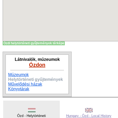
Ózdi helytörténeti gyűjtemények térképe
Látnivalók, múzeumok
Ózdon
Múzeumok
Helytörténeti gyűjtemények
Művelődési házak
Könyvtárak
Ózd - Helytörténeti
Hungary - Ózd - Local History