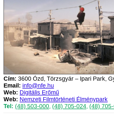
Cím:
3600 Ózd, Törzsgyár – Ipari Park, Gy
Email:
info@nfe.hu
Web:
Digitális Erőmű
Web:
Nemzeti Filmtörténeti Élménypark
Tel:
(48) 503-000
,
(48) 705-024
,
(48) 705