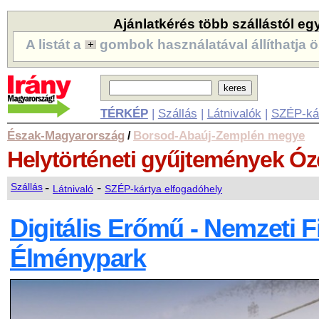
Ajánlatkérés több szállástól eg
A listát a
gombok használatával állíthatja ö
TÉRKÉP
|
Szállás
|
Látnivalók
|
SZÉP-ká
Észak-Magyarország
Borsod-Abaúj-Zemplén megye
/
Helytörténeti gyűjtemények
Óz
-
-
Szállás
Látnivaló
SZÉP-kártya elfogadóhely
Digitális Erőmű - Nemzeti Fi
Élménypark