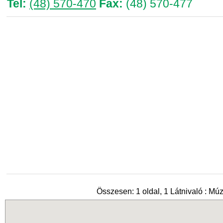
Tel:
(48) 570-470
Fax:
(48) 570-477
Összesen: 1 oldal, 1 Látnivaló : M