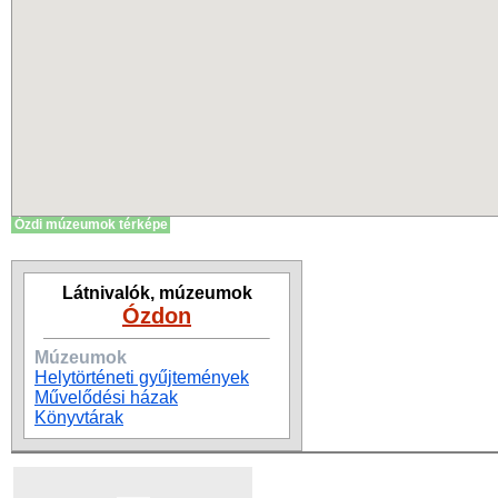
Ózdi múzeumok térképe
Látnivalók, múzeumok
Ózdon
Múzeumok
Helytörténeti gyűjtemények
Művelődési házak
Könyvtárak