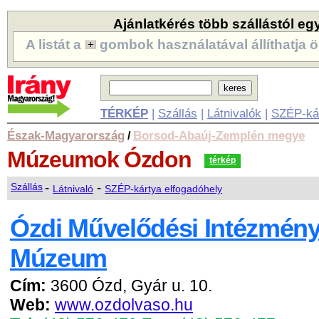
Ajánlatkérés több szállástól eg
A listát a
gombok használatával állíthatja ö
TÉRKÉP
|
Szállás
|
Látnivalók
|
SZÉP-ká
Észak-Magyarország
Borsod-Abaúj-Zemplén megye
/
Múzeumok
Ózdon
térkép
-
-
Szállás
Látnivaló
SZÉP-kártya elfogadóhely
Ózdi Művelődési Intézmény
Múzeum
Cím:
3600 Ózd, Gyár u. 10.
Web:
www.ozdolvaso.hu