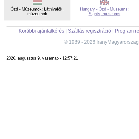
Ózd - Múzeumok: Látnivalók,
Hungary - Ózd - Museums:
múzeumok
Sights, museums
Korábbi ajánlatkérés
|
Szállás regisztráció
|
Program re
© 1989 - 2026 IranyMagyarorszag
2026. augusztus 9. vasárnap - 12:57:21