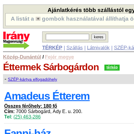
Ajánlatkérés több szállástól eg
A listát a
gombok használatával állíthatja ö
TÉRKÉP
|
Szállás
|
Látnivalók
|
SZÉP-ká
Közép-Dunántúl
Fejér megye
/
Éttermek
Sárbogárdon
térkép
-
SZÉP-kártya elfogadóhely
Amadeus Étterem
Összes férőhely: 180 fő
Cím:
7000 Sárbogárd, Ady E. u. 200.
Tel:
(25) 463-286
Fanni-ház