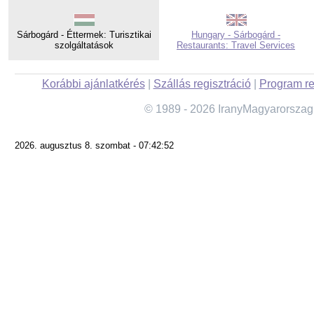
Sárbogárd - Éttermek: Turisztikai
Hungary - Sárbogárd -
szolgáltatások
Restaurants: Travel Services
Korábbi ajánlatkérés
|
Szállás regisztráció
|
Program re
© 1989 - 2026 IranyMagyarorszag
2026. augusztus 8. szombat - 07:42:52