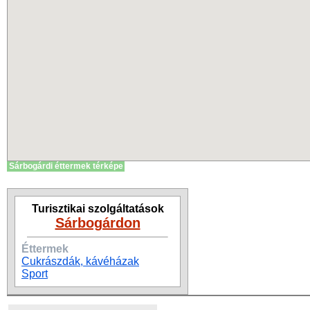
Sárbogárdi éttermek térképe
Turisztikai szolgáltatások
Sárbogárdon
Éttermek
Cukrászdák, kávéházak
Sport