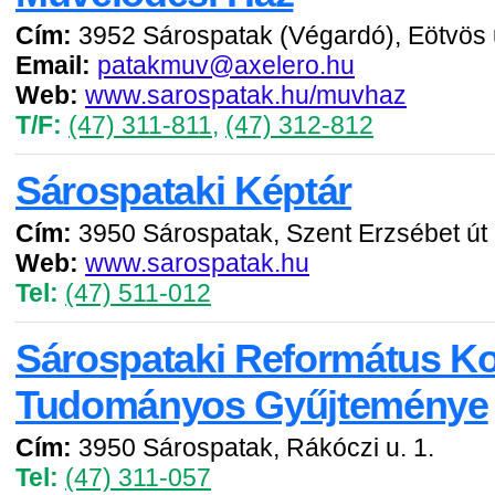
Cím:
3952 Sárospatak (Végardó), Eötvös u
Email:
patakmuv@axelero.hu
Web:
www.sarospatak.hu/muvhaz
T/F:
(47) 311-811
,
(47) 312-812
Sárospataki Képtár
Cím:
3950 Sárospatak, Szent Erzsébet út 
Web:
www.sarospatak.hu
Tel:
(47) 511-012
Sárospataki Református Ko
Tudományos Gyűjteménye
Cím:
3950 Sárospatak, Rákóczi u. 1.
Tel:
(47) 311-057