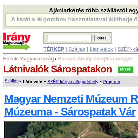
Ajánlatkérés több szállástól eg
A listát a
gombok használatával állíthatja ö
TÉRKÉP
|
Szállás
|
Látnivalók
|
SZÉP-ká
Észak-Magyarország
Borsod-Abaúj-Zemplén megye
/
Látnivalók
Sárospatakon
térkép
-
-
-
Szállás
Látnivaló
SZÉP-kártya elfogadóhely
Program
Magyar Nemzeti Múzeum R
Múzeuma - Sárospatak Vár