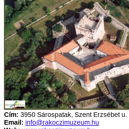
Cím:
3950 Sárospatak, Szent Erzsébet u. 
Email:
info@rakoczimuzeum.hu