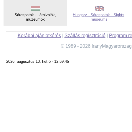
Sárospatak - Látnivalók,
Hungary - Sárospatak - Sights,
múzeumok
museums
Korábbi ajánlatkérés
|
Szállás regisztráció
|
Program re
© 1989 - 2026 IranyMagyarorszag
2026. augusztus 10. hétfő - 12:59:45