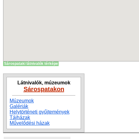
Sárospataki látnivalók térképe
Látnivalók, múzeumok
Sárospatakon
Múzeumok
Galériák
Helytörténeti gyűjtemények
Tájházak
Művelődési házak