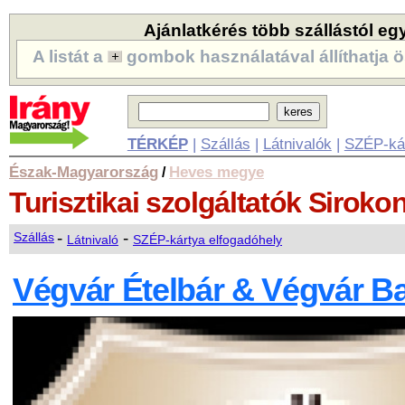
Ajánlatkérés több szállástól eg
A listát a
gombok használatával állíthatja ö
TÉRKÉP
|
Szállás
|
Látnivalók
|
SZÉP-ká
Észak-Magyarország
Heves megye
/
Turisztikai szolgáltatók
Siroko
-
-
Szállás
Látnivaló
SZÉP-kártya elfogadóhely
Végvár Ételbár & Végvár B