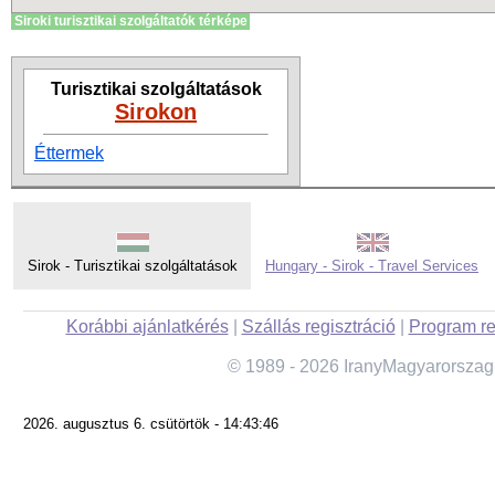
Siroki turisztikai szolgáltatók térképe
Turisztikai szolgáltatások
Sirokon
Éttermek
Sirok - Turisztikai szolgáltatások
Hungary - Sirok - Travel Services
Korábbi ajánlatkérés
|
Szállás regisztráció
|
Program re
© 1989 - 2026 IranyMagyarorszag
2026. augusztus 6. csütörtök - 14:43:46